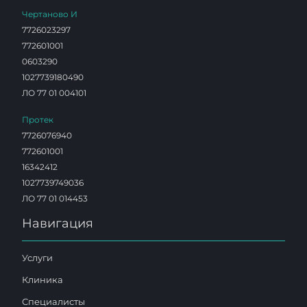
Чертаново И
7726023297
772601001
0603290
1027739180490
ЛО 77 01 004101
Протек
7726076940
772601001
16342412
1027739749036
ЛО 77 01 014453
Навигация
Услуги
Клиника
Специалисты