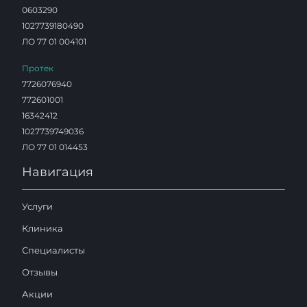
0603290
1027739180490
ЛО 77 01 004101
Протек
7726076940
772601001
16342412
1027739749036
ЛО 77 01 014453
Навигация
Услуги
Клиника
Специалисты
Отзывы
Акции