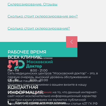
Склерозирование. Отзывы
Сколько стоит склерозирование вен?
Сколько стоит склерозирование?
РАБОЧЕЕ ВРЕМЯ
ВСЕХ КЛИНИК:
Пн - Пт
8:00 - 21:00
Сеть медицинских центров "Московский доктор" – это, в
первую очередь, высокий уровень обслуживания и
Сб - Вс
8:00 - 20:00
здоровье пациентов
Делитесь впечатлениями о вашем визите в нашу
КОНТАКТНАЯ
клинику
ИНФОРМАЦИЯ:
Обращаем ваше
внимание
на то, что данный интернет-
сайт носит исключительно информационный характер
и ни при каких условиях не является публичной
Единый номер для всех клиник
офертой, определяемой положениями статьи 437 ГК РФ