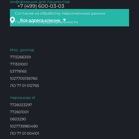
информация для пациентов
+7 (499) 600-03-03
Согласие на обработку персональных данных
▼
Все адреса клиник
Политика конфиденциальности
Мос. доктор
7713266359
771301001
53778165
1027700136760
ЛО 77 01 012765
Чертаново И
7726023297
772601001
0603290
1027739180490
ЛО 77 01 004101