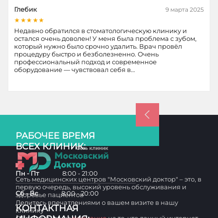
Глебик
9 марта 2025
★★★★★
Недавно обратился в стоматологическую клинику и
остался очень доволен! У меня была проблема с зубом,
который нужно было срочно удалить. Врач провёл
процедуру быстро и безболезненно. Очень
профессиональный подход и современное
оборудование — чувствовал себя в…
РАБОЧЕЕ ВРЕМЯ
ВСЕХ КЛИНИК:
Пн - Пт
8:00 - 21:00
Сеть медицинских центров "Московский доктор" – это, в
первую очередь, высокий уровень обслуживания и
Сб - Вс
8:00 - 20:00
здоровье пациентов
Делитесь впечатлениями о вашем визите в нашу
КОНТАКТНАЯ
клинику