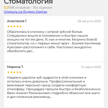
Стоматология
5,0
108 отзывов • 154 оценки
Открыть на Яндекс Картах
Анастасия Г.
28 августа 2025
★★★★★
Обратилась в клинику с острой зубной болью.
Сотрудники вошли в положенин и быстро нашли
окошко на тот же день. Я, как и многие, безумно боюсб
стоматологов, но с первых минут врач - Бозиев Кантемир
Ауесович расположил к себе. Настолько аккуратно
обезболить дес…
Марина Т.
21 марта 2025
★★★★★
Недавно удаляла зуб мудрости в этой клинике и
осталась очень довольна. Профессиональный и
вежливый персонал сразу создали комфортную
атмосферу. Процедура прошла быстро и безболезненно.
Врач Азамат Рамазанович подробно объяснил все шаги
и дал полезные рекоменд…