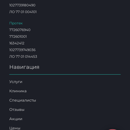
1027739180490
ЛО 77 01 004101
Протек
7726076940
772601001
16342412
1027739749036
ЛО 77 01 014453
Навигация
Услуги
Клиника
Специалисты
Отзывы
Акции
Цены