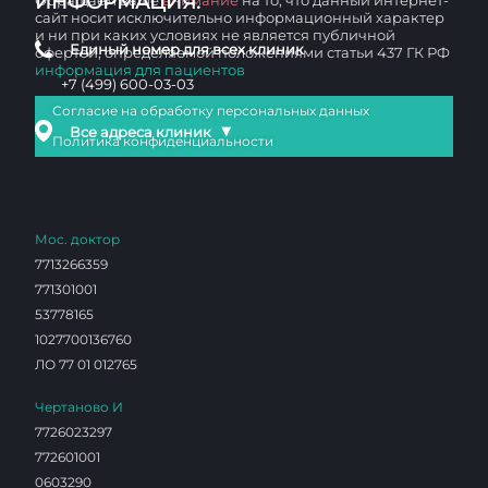
ИНФОРМАЦИЯ:
Обращаем ваше
внимание
на то, что данный интернет-
сайт носит исключительно информационный характер
и ни при каких условиях не является публичной
Единый номер для всех клиник
офертой, определяемой положениями статьи 437 ГК РФ
информация для пациентов
+7 (499) 600-03-03
Согласие на обработку персональных данных
▼
Все адреса клиник
Политика конфиденциальности
Мос. доктор
7713266359
771301001
53778165
1027700136760
ЛО 77 01 012765
Чертаново И
7726023297
772601001
0603290