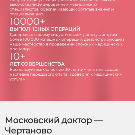
высококвалифицированных медицинских
специалистов, обеспечивающих богатые знания и
специализацию.
10000+
ВЫПОЛНЕНЫХ ОПЕРАЦИЙ
Доверьтесь нашему хирургическому опыту с опытом
более 100 000 успешных операций, демонстрирующим
наше мастерство в проведении сложных медицинских
процедур.
10+
ЛЕТ СОВЕРШЕНСТВА
Воспользуйтесь более чем 30-летним опытом, создав
наследие передового опыта и доверия к медицинским
услугам.
Московский доктор —
Чертаново