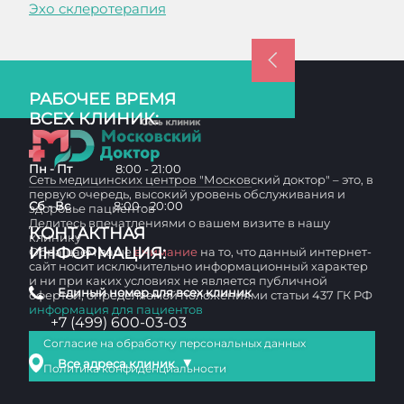
Эхо склеротерапия
РАБОЧЕЕ ВРЕМЯ
ВСЕХ КЛИНИК:
Пн - Пт
8:00 - 21:00
Сеть медицинских центров "Московский доктор" – это, в
первую очередь, высокий уровень обслуживания и
Сб - Вс
8:00 - 20:00
здоровье пациентов
Делитесь впечатлениями о вашем визите в нашу
КОНТАКТНАЯ
клинику
ИНФОРМАЦИЯ:
Обращаем ваше
внимание
на то, что данный интернет-
сайт носит исключительно информационный характер
и ни при каких условиях не является публичной
Единый номер для всех клиник
офертой, определяемой положениями статьи 437 ГК РФ
информация для пациентов
+7 (499) 600-03-03
Согласие на обработку персональных данных
▼
Все адреса клиник
Политика конфиденциальности