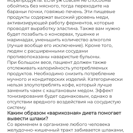
морепродукты. Если уж совсем не способны
обойтись без мясного, тогда переходите на
бараньи почки, говяжью печень. Эти пищевые
продукты содержат высокий уровень меди,
активизирующей работу ферментов, которые
проводят выработку эластина. Также вам нужно
будет позабыть о консервах, тушенке и
маринадах, уменьшить количество алкоголя
(лучше вообще его исключение). Кроме того,
людям с расширенными сосудами
противопоказаны наваристые бульоны.
При большом весе, пациент должен также
отслеживать калорийность употребляемых
продуктов. Необходимо снизить потребление
мучного и кондитерских изделий. Категорически
нельзя злоупотреблять кофе, который лучше
заменить чаем с каштановым медом. Эффект
тонизирования будет одинаковым, однако в
отсутствии вредного воздействия на сосудистую
систему.
Каким образом «варикозная» диета помогает
вывести шлаки?
Со временем в организме любого человека
желудочно-кишечный тракт забивается шлаками,