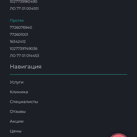
1027739180490
ЛО 77 01 004101
Протек
7726076940
772601001
16342412
1027739749036
ЛО 77 01 014453
Навигация
Услуги
Клиника
Специалисты
Отзывы
Акции
Цены