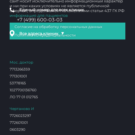
сайт носит исключительно информационный характер
и ни при каких условиях не является публичной
Единый номер для всех клиник
офертой, определяемой положениями статьи 437 ГК РФ
информация для пациентов
+7 (499) 600-03-03
Согласие на обработку персональных данных
▼
Все адреса клиник
Политика конфиденциальности
Мос. доктор
7713266359
771301001
53778165
1027700136760
ЛО 77 01 012765
Чертаново И
7726023297
772601001
0603290