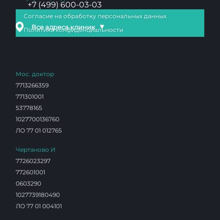
+7 (499) 600-03-03
Согласие на обработку персональных данных
▼
Все адреса клиник
Политика конфиденциальности
Мос. доктор
7713266359
771301001
53778165
1027700136760
ЛО 77 01 012765
Чертаново И
7726023297
772601001
0603290
1027739180490
ЛО 77 01 004101