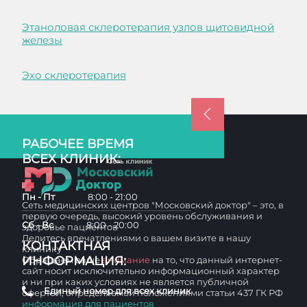
Этаноловая склеротерапия узлов щитовидной
железы
Эхо склеротерапия
РАБОЧЕЕ ВРЕМЯ
ВСЕХ КЛИНИК:
Пн - Пт
8:00 - 21:00
Сеть медицинских центров "Московский доктор" – это, в
первую очередь, высокий уровень обслуживания и
Сб - Вс
8:00 - 20:00
здоровье пациентов
Делитесь впечатлениями о вашем визите в нашу
КОНТАКТНАЯ
клинику
ИНФОРМАЦИЯ:
Обращаем ваше
внимание
на то, что данный интернет-
сайт носит исключительно информационный характер
и ни при каких условиях не является публичной
Единый номер для всех клиник
офертой, определяемой положениями статьи 437 ГК РФ
информация для пациентов