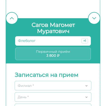
Сагов Магомет
Муратович
Флеболог
+1
Первичный приём
3 800 ₽
Записаться на прием
Филиал *
День *