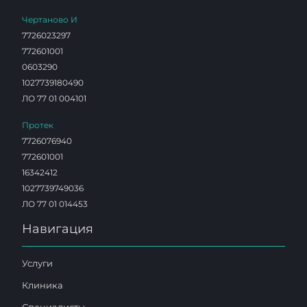
Чертаново И
7726023297
772601001
0603290
1027739180490
ЛО 77 01 004101
Протек
7726076940
772601001
16342412
1027739749036
ЛО 77 01 014453
Навигация
Услуги
Клиника