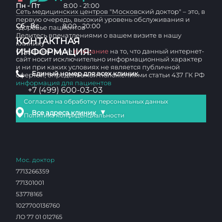
Пн - Пт
8:00 - 21:00
Сеть медицинских центров "Московский доктор" – это, в
первую очередь, высокий уровень обслуживания и
Сб - Вс
8:00 - 20:00
здоровье пациентов
Делитесь впечатлениями о вашем визите в нашу
КОНТАКТНАЯ
клинику
ИНФОРМАЦИЯ:
Обращаем ваше
внимание
на то, что данный интернет-
сайт носит исключительно информационный характер
и ни при каких условиях не является публичной
Единый номер для всех клиник
офертой, определяемой положениями статьи 437 ГК РФ
информация для пациентов
+7 (499) 600-03-03
Согласие на обработку персональных данных
▼
Все адреса клиник
Политика конфиденциальности
Мос. доктор
7713266359
771301001
53778165
1027700136760
ЛО 77 01 012765