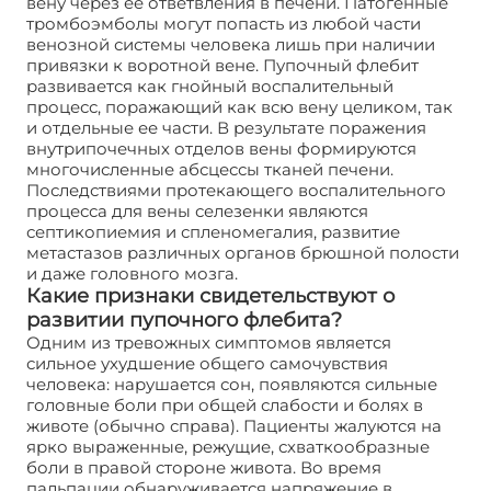
вену через ее ответвления в печени. Патогенные
тромбоэмболы могут попасть из любой части
венозной системы человека лишь при наличии
привязки к воротной вене. Пупочный флебит
развивается как гнойный воспалительный
процесс, поражающий как всю вену целиком, так
и отдельные ее части. В результате поражения
внутрипочечных отделов вены формируются
многочисленные абсцессы тканей печени.
Последствиями протекающего воспалительного
процесса для вены селезенки являются
септикопиемия и спленомегалия, развитие
метастазов различных органов брюшной полости
и даже головного мозга.
Какие признаки свидетельствуют о
развитии пупочного флебита?
Одним из тревожных симптомов является
сильное ухудшение общего самочувствия
человека: нарушается сон, появляются сильные
головные боли при общей слабости и болях в
животе (обычно справа). Пациенты жалуются на
ярко выраженные, режущие, схваткообразные
боли в правой стороне живота. Во время
пальпации обнаруживается напряжение в