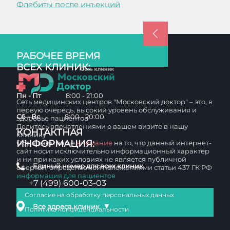
Флебиты после инъекций
РАБОЧЕЕ ВРЕМЯ
ВСЕХ КЛИНИК:
Пн - Пт
8:00 - 21:00
Сеть медицинских центров "Московский доктор" – это, в
первую очередь, высокий уровень обслуживания и
Сб - Вс
8:00 - 20:00
здоровье пациентов
Делитесь впечатлениями о вашем визите в нашу
КОНТАКТНАЯ
клинику
ИНФОРМАЦИЯ:
Обращаем ваше
внимание
на то, что данный интернет-
сайт носит исключительно информационный характер
и ни при каких условиях не является публичной
Единый номер для всех клиник
офертой, определяемой положениями статьи 437 ГК РФ
информация для пациентов
+7 (499) 600-03-03
Согласие на обработку персональных данных
▼
Все адреса клиник
Политика конфиденциальности