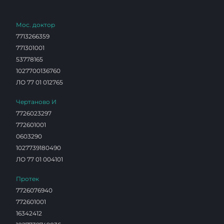
Мос. доктор
7713266359
771301001
53778165
1027700136760
ЛО 77 01 012765
Чертаново И
7726023297
772601001
0603290
1027739180490
ЛО 77 01 004101
Протек
7726076940
772601001
16342412