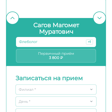
Сагов Магомет
Муратович
Флеболог
+1
Первичный приём
3 800 ₽
Записаться на прием
Филиал *
День *