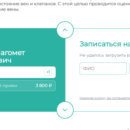
состояние вен и клапанов. С этой целью проводится оцен
ие вены.
Записаться н
Магомет
Не удалось загрузить 
вич
+1
й приём
3 800 ₽
Нажимая кнопку, вы соглашает