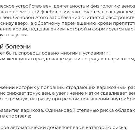
ское устройство вен, деятельность и физиологию венозно
ика современной флебологии заключается в следующем
 вен. Основой этого заболевания считается расстройс
я снизу вверх, а обратному перемещению крови препятс
ание крови, под давлением которой и формируется вари
зуются узлы.
й болезни
ет быть спровоцировано многими условиями:
ным женщины гораздо чаще мужчин страдают варикозом, 
тяжении которых у половины страдающих варикозным ра
 снижает тонус вен, а увеличение матки сдавливает вены
ают огромную нагрузку при резком повышении внутрибр
 развития варикоза. Одинаковой степенью риска обладаю
 в спортзале;
рое автоматически добавляет вас в категорию риска;