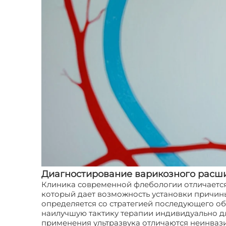
Диагностирование варикозного расш
Клиника современной флебологии отличается
который дает возможность установки причины
определяется со стратегией последующего о
наилучшую тактику терапии индивидуально д
применения ультразвука отличаются неинвази