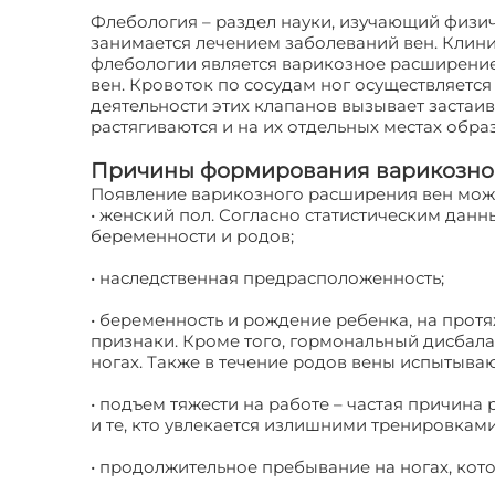
Флебология – раздел науки, изучающий физиче
занимается лечением заболеваний вен. Клин
флебологии является варикозное расширение
вен. Кровоток по сосудам ног осуществляетс
деятельности этих клапанов вызывает застаив
растягиваются и на их отдельных местах обра
Причины формирования варикозно
Появление варикозного расширения вен мож
• женский пол. Согласно статистическим дан
беременности и родов;
• наследственная предрасположенность;
• беременность и рождение ребенка, на про
признаки. Кроме того, гормональный дисбаланс
ногах. Также в течение родов вены испытыв
• подъем тяжести на работе – частая причина
и те, кто увлекается излишними тренировками
• продолжительное пребывание на ногах, кото