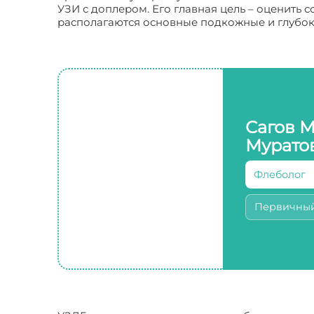
УЗИ с доплером. Его главная цель – оценить 
располагаются основные подкожные и глубок
Сагов 
Мурато
Флеболог
Первичны