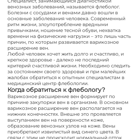
Специалист, занимающийся диагностикой
венозных заболеваний, называется флеболог.
Болезни с сосудами и венами давно вошли в
основные заболевания человека. Современный
ритм жизни, злоупотребление вредными
привычками, ношение тесной обуви, нехватка
времени на физические нагрузки – это лишь часть
причин, по которым развивается варикозное
расширение вен.
Любой человек хочет жить долго и счастливо, и
крепкое здоровье - далеко не последний
критерий счастливой жизни. Необходимо следить
за состоянием своего здоровья и при малейших
жалобах обратиться к опытным специалистам в
медицинский центр флебологии.
Когда обратиться к флебологу?
Варикозное расширение вен формирует по
причине закупорки вен в организме. В основном
варикозное расширение вен располагается на
нижних конечностях. Внешне это проявляется
выступанием вен на поверхности коже,
образование венозных узлов на коже. Вены
приобретают извилистый вид синего цвета. В
связи с этим не происходит нормальный отток