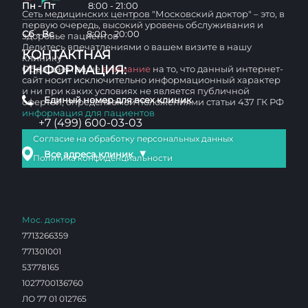
Пн - Пт
8:00 - 21:00
Сеть медицинских центров "Московский доктор" – это, в
первую очередь, высокий уровень обслуживания и
Сб - Вс
8:00 - 20:00
здоровье пациентов
Делитесь впечатлениями о вашем визите в нашу
КОНТАКТНАЯ
клинику
ИНФОРМАЦИЯ:
Обращаем ваше
внимание
на то, что данный интернет-
сайт носит исключительно информационный характер
и ни при каких условиях не является публичной
Единый номер для всех клиник
офертой, определяемой положениями статьи 437 ГК РФ
информация для пациентов
+7 (499) 600-03-03
Согласие на обработку персональных данных
▼
Все адреса клиник
Политика конфиденциальности
Мос. доктор
7713266359
771301001
53778165
1027700136760
ЛО 77 01 012765