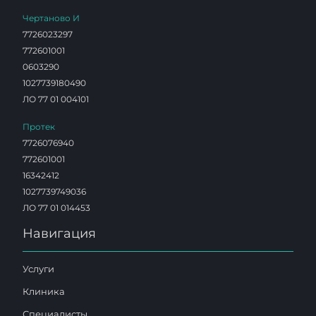
Чертаново И
7726023297
772601001
0603290
1027739180490
ЛО 77 01 004101
Протек
7726076940
772601001
16342412
1027739749036
ЛО 77 01 014453
Навигация
Услуги
Клиника
Специалисты