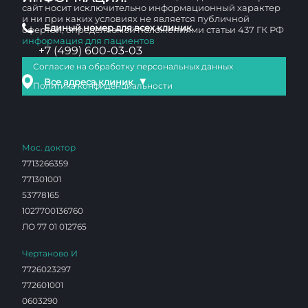
сайт носит исключительно информационный характер
и ни при каких условиях не является публичной
Единый номер для всех клиник
офертой, определяемой положениями статьи 437 ГК РФ
информация для пациентов
+7 (499) 600-03-03
Согласие на обработку персональных данных
▼
Все адреса клиник
Политика конфиденциальности
Мос. доктор
7713266359
771301001
53778165
1027700136760
ЛО 77 01 012765
Чертаново И
7726023297
772601001
0603290