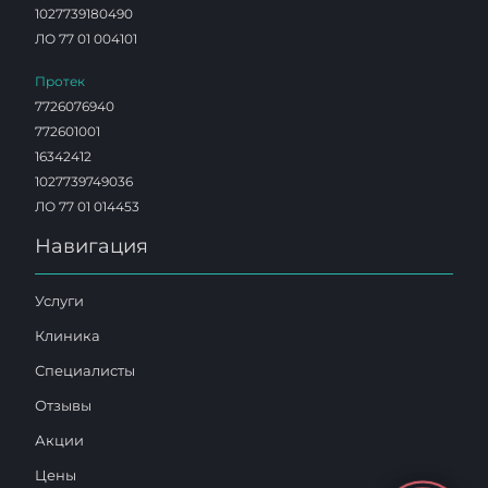
1027739180490
ЛО 77 01 004101
Протек
7726076940
772601001
16342412
1027739749036
ЛО 77 01 014453
Навигация
Услуги
Клиника
Специалисты
Отзывы
Акции
Цены