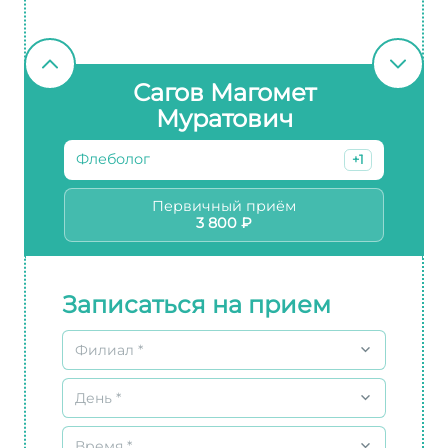
Сагов Магомет
Муратович
Флеболог
+1
Первичный приём
3 800 ₽
Записаться на прием
Филиал *
День *
Время *