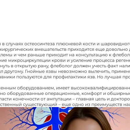
 в случаях остеосинтеза плюсневой кости и шаровидног
хирургических вмешательств приходится еще довольно 
емы и чем раньше приходит на консультацию к флеболо
ние микроциркуляции крови и усиление процесса реген
нуть в открытую рану, флеболог должен учесть факт нали
ил другому. Гнойные язвы невозможно вылечить, применя
равники пользуются для профилактики язв. Но лучшая п
енным оборудованием, имеет высококвалифицированны
асно оборудованные операционные, комфорт и обширны
асти конечности от ампутации – главная цель и докторо
инственный существующий – еще одно из преимуществ н