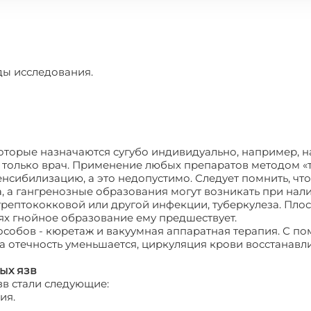
ды исследования.
оторые назначаются сугубо индивидуально, например, 
только врач. Применение любых препаратов методом «т
нсибилизацию, а это недопустимо. Следует помнить, что
а, а гангренозные образования могут возникать при нал
стрептококковой или другой инфекции, туберкулеза. Пло
ях гнойное образование ему предшествует.
собов - кюретаж и вакуумная аппаратная терапия. С п
 а отечность уменьшается, циркуляция крови восстанав
ых язв
зв стали следующие:
ия.