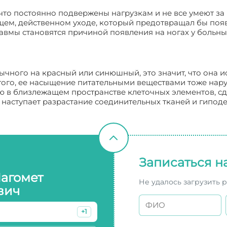
что постоянно подвержены нагрузкам и не все умеют за 
ящем, действенном уходе, который предотвращал бы по
авмы становятся причиной появления на ногах у больн
обычного на красный или синюшный, это значит, что она
того, ее насыщение питательными веществами тоже нар
ю в близлежащем пространстве клеточных элементов, с
– наступает разрастание соединительных тканей и гипод
Записаться н
Магомет
Не удалось загрузить 
вич
+1