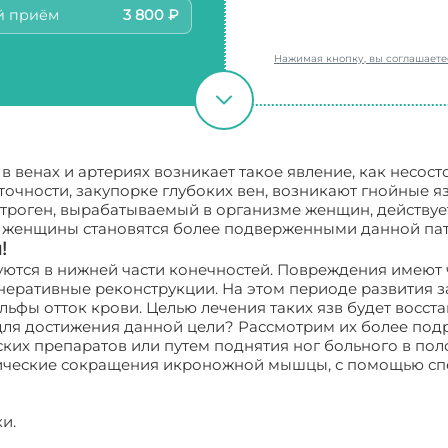
й приём
3 800 ₽
Нажимая кнопку, вы соглашает
енах и артериях возникает такое явление, как несостоя
чности, закупорке глубоких вен, возникают гнойные язв
строген, вырабатываемый в организме женщин, действуе
ы, женщины становятся более подверженными данной пат
!
ются в нижней части конечностей. Повреждения имеют ч
неративные реконструкции. На этом периоде развития з
ьфы отток крови. Целью лечения таких язв будет восст
для достижения данной цели? Рассмотрим их более под
их препаратов или путем поднятия ног больного в поло
одические сокращения икроножной мышцы, с помощью сп
и.