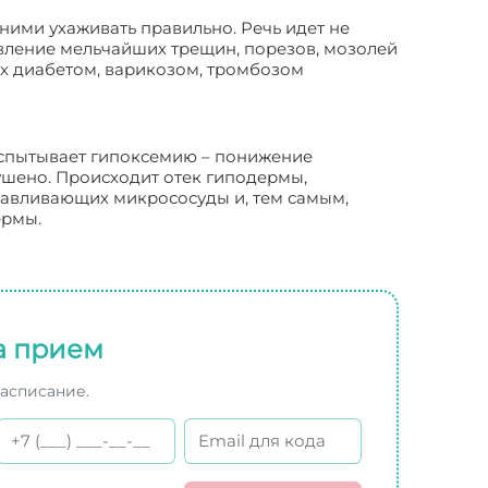
ними ухаживать правильно. Речь идет не
явление мельчайших трещин, порезов, мозолей
ых диабетом, варикозом, тромбозом
 испытывает гипоксемию – понижение
ушено. Происходит отек гиподермы,
давливающих микрососуды и, тем самым,
ермы.
а прием
расписание.