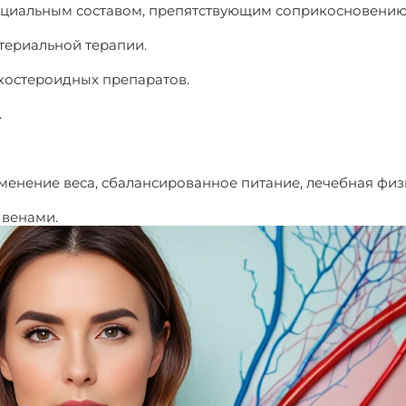
ециальным составом, препятствующим соприкосновению
ктериальной терапии.
костероидных препаратов.
.
менение веса, сбалансированное питание, лечебная физк
 венами.