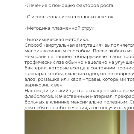
• Лечение с помощью факторов роста.
• С использованием стволовых клеток.
• Методика плазменной струи.
• Биохимическая методика.
Способ «виртуальная ампутация» выполняется
малоинвазивным способом. После любого из 
Чем раньше пациент обнаруживает свои пробл
трофических язв обычно нацелено на улучше
бактерии, которые всегда в состоянии проник
препарат, чтобы, вылечив одно, он не повред
алоэ, ромашка или хвоя – травы, которыми т
варикозных вен.
Наш медицинский центр, оснащенный соврем
флебологов. Качественный материал, прекр
больных в клинике максимально полезным. Сп
для себя способы лечения, а не получить ед