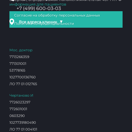
информация для пациентов
+7 (499) 600-03-03
Согласие на обработку персональных данных
▼
Все адреса клиник
Политика конфиденциальности
Мос. доктор
7713266359
771301001
53778165
1027700136760
ЛО 77 01 012765
Чертаново И
7726023297
772601001
0603290
1027739180490
ЛО 77 01 004101