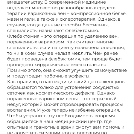
вмешательству. В современной медицине
выделяют множество разнообразных средств
терапии варикозных вен – компрессионное белье,
мази и гели, а также и склеротерапия. Однако, в
случаях, когда данные способы бессильны,
специалисты назначают флебэктомию.
Флебэктомия – это операция по удалению вен,
пораженных варикозом. Как считают многие
специалисты, если пациенту назначена операция,
то ни в коем случае нельзя медлить. Чем ранее
будет проведена флебэктомия, тем проще будет
проведено хирургическое вмешательство.
Помимо этого, она сможет улучшить самочувствие
и предупредит побочные эффекты.
Как правило, в наш медицинский центр женщины
обращаются только для устранения сосудистых
сеточек как косметического дефекта. Однако
пораженные варикозом вены – это серьезный
недуг, который может спровоцировать процессы
воспаления. И уже теперь неизбежна операция.
Чтобы устранить эту необходимость, вовремя
обращайтесь в наш медицинский центр, где
опытные и грамотные врачи смогут вам помочь и
не допустить ситуации, когда операция по