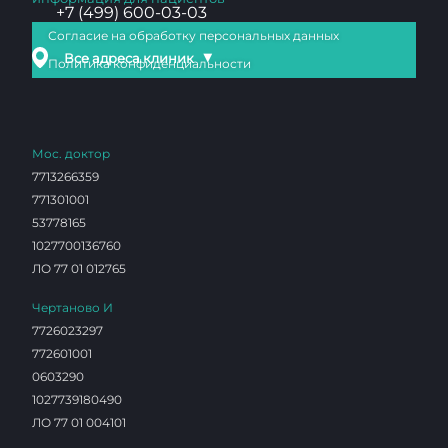
+7 (499) 600-03-03
Согласие на обработку персональных данных
▼
Все адреса клиник
Политика конфиденциальности
Мос. доктор
7713266359
771301001
53778165
1027700136760
ЛО 77 01 012765
Чертаново И
7726023297
772601001
0603290
1027739180490
ЛО 77 01 004101