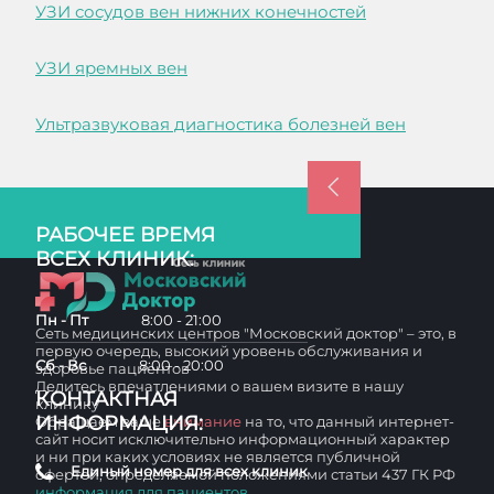
УЗИ сосудов вен нижних конечностей
УЗИ яремных вен
Ультразвуковая диагностика болезней вен
РАБОЧЕЕ ВРЕМЯ
ВСЕХ КЛИНИК:
Пн - Пт
8:00 - 21:00
Сеть медицинских центров "Московский доктор" – это, в
первую очередь, высокий уровень обслуживания и
Сб - Вс
8:00 - 20:00
здоровье пациентов
Делитесь впечатлениями о вашем визите в нашу
КОНТАКТНАЯ
клинику
ИНФОРМАЦИЯ:
Обращаем ваше
внимание
на то, что данный интернет-
сайт носит исключительно информационный характер
и ни при каких условиях не является публичной
Единый номер для всех клиник
офертой, определяемой положениями статьи 437 ГК РФ
информация для пациентов