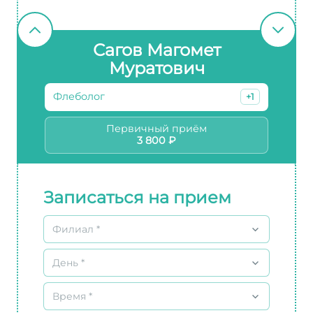
Сагов Магомет
Муратович
Флеболог
+1
Первичный приём
3 800 ₽
Записаться на прием
Филиал *
День *
Время *