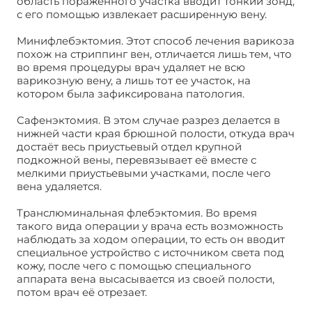
область поражённого участка вводит тонкий зонд,
с его помощью извлекает расширенную вену.
Минифлебэктомия. Этот способ лечения варикоза
похож на стриппинг вен, отличается лишь тем, что
во время процедуры врач удаляет не всю
варикозную вену, а лишь тот ее участок, на
котором была зафиксирована патология.
Сафенэктомия. В этом случае разрез делается в
нижней части края брюшной полости, откуда врач
достаёт весь приустьевый отдел крупной
подкожной вены, перевязывает её вместе с
мелкими приустьевыми участками, после чего
вена удаляется.
Транслюминальная флебэктомия. Во время
такого вида операции у врача есть возможность
наблюдать за ходом операции, то есть он вводит
специальное устройство с источником света под
кожу, после чего с помощью специального
аппарата вена высасывается из своей полости,
потом врач её отрезает.