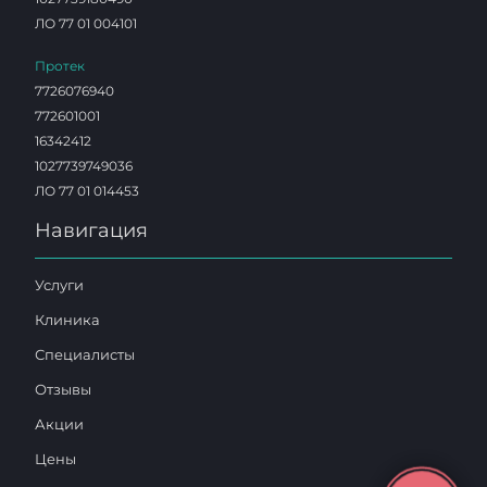
ЛО 77 01 004101
Протек
7726076940
772601001
16342412
1027739749036
ЛО 77 01 014453
Навигация
Услуги
Клиника
Специалисты
Отзывы
Акции
Цены