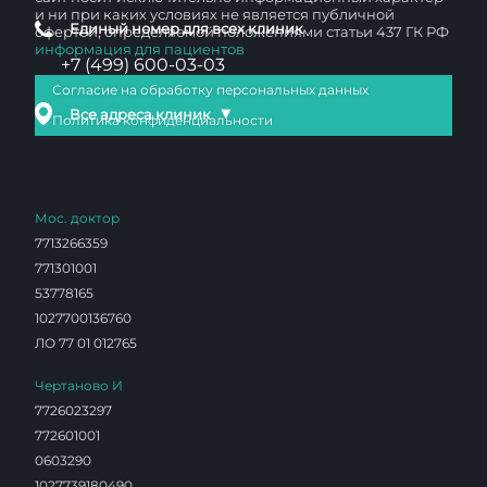
и ни при каких условиях не является публичной
Единый номер для всех клиник
офертой, определяемой положениями статьи 437 ГК РФ
информация для пациентов
+7 (499) 600-03-03
Согласие на обработку персональных данных
▼
Все адреса клиник
Политика конфиденциальности
Мос. доктор
7713266359
771301001
53778165
1027700136760
ЛО 77 01 012765
Чертаново И
7726023297
772601001
0603290
1027739180490