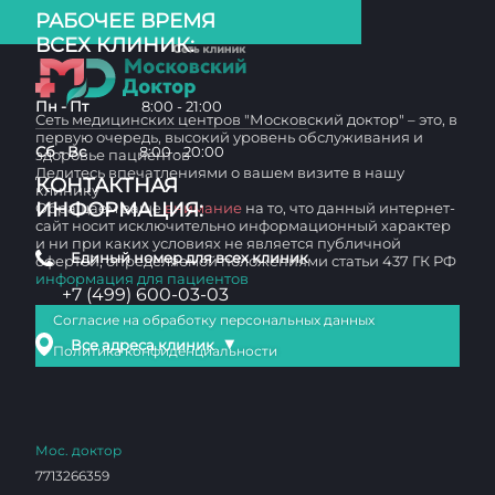
РАБОЧЕЕ ВРЕМЯ
ВСЕХ КЛИНИК:
Пн - Пт
8:00 - 21:00
Сеть медицинских центров "Московский доктор" – это, в
первую очередь, высокий уровень обслуживания и
Сб - Вс
8:00 - 20:00
здоровье пациентов
Делитесь впечатлениями о вашем визите в нашу
КОНТАКТНАЯ
клинику
ИНФОРМАЦИЯ:
Обращаем ваше
внимание
на то, что данный интернет-
сайт носит исключительно информационный характер
и ни при каких условиях не является публичной
Единый номер для всех клиник
офертой, определяемой положениями статьи 437 ГК РФ
информация для пациентов
+7 (499) 600-03-03
Согласие на обработку персональных данных
▼
Все адреса клиник
Политика конфиденциальности
Мос. доктор
7713266359