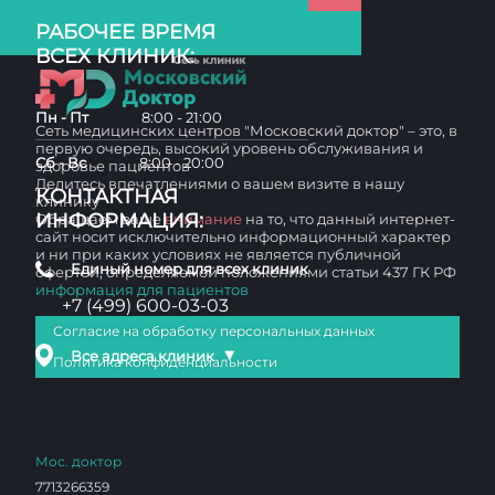
РАБОЧЕЕ ВРЕМЯ
ВСЕХ КЛИНИК:
Пн - Пт
8:00 - 21:00
Сеть медицинских центров "Московский доктор" – это, в
первую очередь, высокий уровень обслуживания и
Сб - Вс
8:00 - 20:00
здоровье пациентов
Делитесь впечатлениями о вашем визите в нашу
КОНТАКТНАЯ
клинику
ИНФОРМАЦИЯ:
Обращаем ваше
внимание
на то, что данный интернет-
сайт носит исключительно информационный характер
и ни при каких условиях не является публичной
Единый номер для всех клиник
офертой, определяемой положениями статьи 437 ГК РФ
информация для пациентов
+7 (499) 600-03-03
Согласие на обработку персональных данных
▼
Все адреса клиник
Политика конфиденциальности
Мос. доктор
7713266359