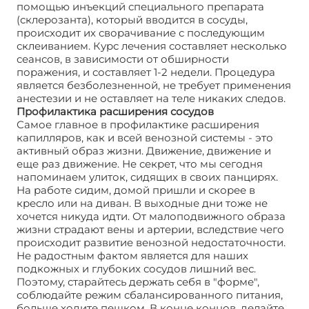
помощью инъекций специального препарата
(склерозанта), который вводится в сосуды,
происходит их сворачивание с последующим
склеиванием. Курс лечения составляет несколько
сеансов, в зависимости от обширности
поражения, и составляет 1-2 недели. Процедура
является безболезненной, не требует применения
анестезии и не оставляет на теле никаких следов.
Профилактика расширения сосудов
Самое главное в профилактике расширения
капилляров, как и всей венозной системы - это
активный образ жизни. Движение, движение и
еще раз движение. Не секрет, что мы сегодня
напоминаем улиток, сидящих в своих панцирях.
На работе сидим, домой пришли и скорее в
кресло или на диван. В выходные дни тоже не
хочется никуда идти. От малоподвижного образа
жизни страдают вены и артерии, вследствие чего
происходит развитие венозной недостаточности.
Не радостным фактом является для наших
подкожных и глубоких сосудов лишний вес.
Поэтому, старайтесь держать себя в "форме",
соблюдайте режим сбалансированного питания,
больше ходите пешком. В конце концов, делайте