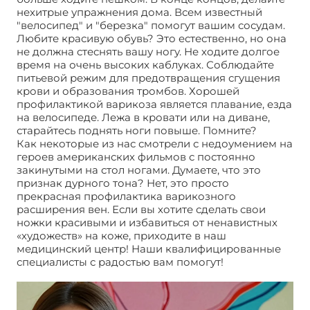
нехитрые упражнения дома. Всем известный
"велосипед" и "березка" помогут вашим сосудам.
Любите красивую обувь? Это естественно, но она
не должна стеснять вашу ногу. Не ходите долгое
время на очень высоких каблуках. Соблюдайте
питьевой режим для предотвращения сгущения
крови и образования тромбов. Хорошей
профилактикой варикоза является плавание, езда
на велосипеде. Лежа в кровати или на диване,
старайтесь поднять ноги повыше. Помните?
Как некоторые из нас смотрели с недоумением на
героев американских фильмов с постоянно
закинутыми на стол ногами. Думаете, что это
признак дурного тона? Нет, это просто
прекрасная профилактика варикозного
расширения вен. Если вы хотите сделать свои
ножки красивыми и избавиться от ненавистных
«художеств» на коже, приходите в наш
медицинский центр! Наши квалифицированные
специалисты с радостью вам помогут!
Удаление
сосудистых звездочек на ногах