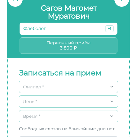
Сагов Магомет
Муратович
Флеболог
+1
Первичный приём
3 800 ₽
Записаться на прием
Филиал *
День *
Время *
Свободных слотов на ближайшие дни нет.