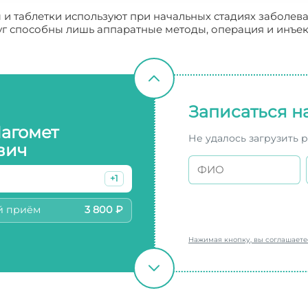
ы и таблетки используют при начальных стадиях заболе
уг способны лишь аппаратные методы, операция и инъе
Записаться н
Магомет
Не удалось загрузить 
вич
+1
й приём
3 800 ₽
Нажимая кнопку, вы соглашает