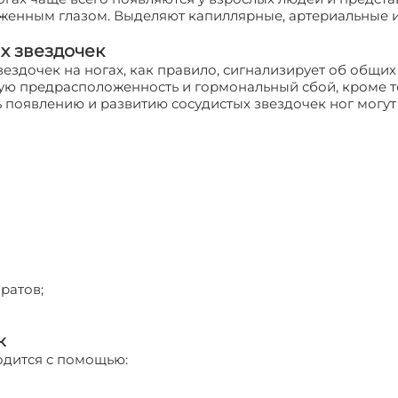
енным глазом. Выделяют капиллярные, артериальные и
х звездочек
вездочек на ногах, как правило, сигнализирует об общи
ю предрасположенность и гормональный сбой, кроме то
 появлению и развитию сосудистых звездочек ног могу
ратов;
к
одится с помощью: