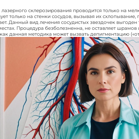
м лазерного склерозирования проводится только на ме
ет только на стенки сосудов, вызывая их схлопывание, п
ает. Данный вид лечения сосудистых звездочек выгоден 
местах. Процедура безболезненна, не оставляет шрамов 
 как данная методика может вызвать депигментацию («о