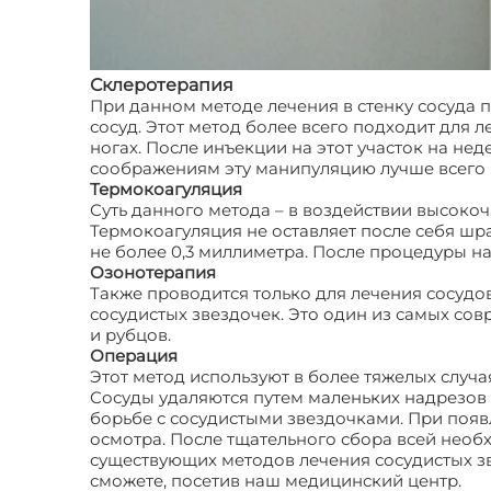
Склеротерапия
При данном методе лечения в стенку сосуда
сосуд. Этот метод более всего подходит для 
ногах. После инъекции на этот участок на не
соображениям эту манипуляцию лучше всего н
Термокоагуляция
Суть данного метода – в воздействии высокоч
Термокоагуляция не оставляет после себя шр
не более 0,3 миллиметра. После процедуры на
Озонотерапия
Также проводится только для лечения сосудов
сосудистых звездочек. Это один из самых со
и рубцов.
Операция
Этот метод используют в более тяжелых случ
Сосуды удаляются путем маленьких надрезов 
борьбе с сосудистыми звездочками. При появл
осмотра. После тщательного сбора всей нео
существующих методов лечения сосудистых зв
сможете, посетив наш медицинский центр.
Ле