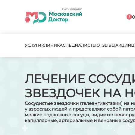
0
УСЛУГИ
КЛИНИКА
СПЕЦИАЛИСТЫ
ОТЗЫВЫ
АКЦИИ
Ц
ЛЕЧЕНИЕ СОСУД
ЗВЕЗДОЧЕК НА Н
Сосудистые звездочки (телеангиэктазии) на н
у взрослых людей и представляют собой пат
мелкие подкожные сосуды, видимые невоору
капиллярные, артериальные и венозные сосуд