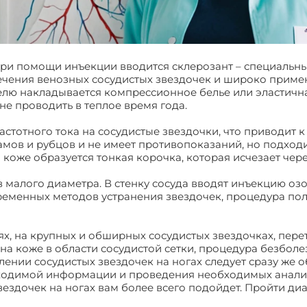
 при помощи инъекции вводится склерозант – специаль
лечения венозных сосудистых звездочек и широко приме
делю накладывается компрессионное белье или эластичн
е проводить в теплое время года.
астотного тока на сосудистые звездочки, что приводит 
амов и рубцов и не имеет противопоказаний, но подход
 коже образуется тонкая корочка, которая исчезает чере
 малого диаметра. В стенку сосуда вводят инъекцию оз
временных методов устранения звездочек, процедура по
аях, на крупных и обширных сосудистых звездочках, пер
на коже в области сосудистой сетки, процедура безбол
ении сосудистых звездочек на ногах следует сразу же об
бходимой информации и проведения необходимых анализ
ездочек на ногах вам более всего подойдет. Пройти ди
чение сосудистых звездочек на ногах