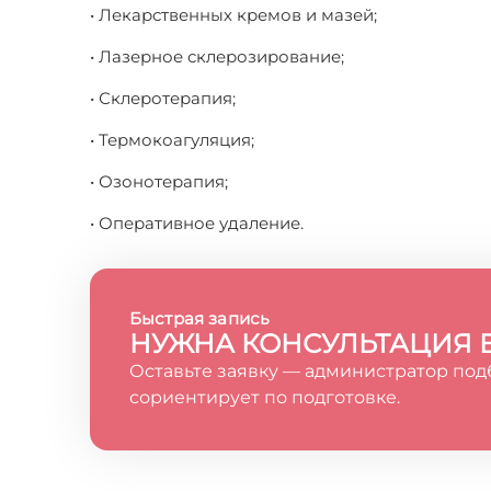
• Лекарственных кремов и мазей;
• Лазерное склерозирование;
• Склеротерапия;
• Термокоагуляция;
• Озонотерапия;
• Оперативное удаление.
Быстрая запись
НУЖНА КОНСУЛЬТАЦИЯ 
Оставьте заявку — администратор под
сориентирует по подготовке.