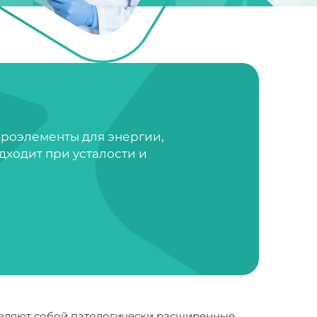
кроэлементы для энергии,
дходит при усталости и
тавляют собой патологически расширенные