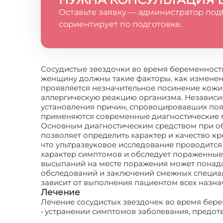
Оставьте заявку — администратор под
сориентирует по подготовке.
Сосудистые звездочки во время беременности
женщину должны такие факторы, как изменен
проявляется незначительное посинение кожи
аллергическую реакцию организма. Независи
установления причин, спровоцировавших появ
применяются современные диагностические 
Основным диагностическим средством при об
позволяет определить характер и качество к
что ультразвуковое исследование проводится 
характер симптомов и обследует пораженные
высыпаний на месте поражения может понадоб
обследований и заключений смежных специал
зависит от выполнения пациентом всех назна
Лечение
Лечение сосудистых звездочек во время бере
• устранении симптомов заболевания, предо