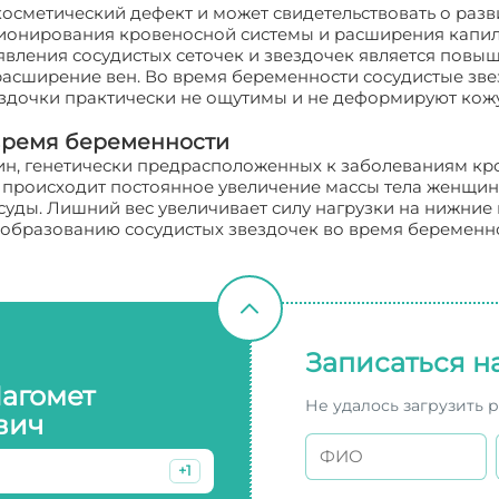
косметический дефект и может свидетельствовать о раз
ионирования кровеносной системы и расширения капилл
вления сосудистых сеточек и звездочек является повыше
расширение вен. Во время беременности сосудистые зве
вездочки практически не ощутимы и не деформируют кожу
 время беременности
ин, генетически предрасположенных к заболеваниям кро
 происходит постоянное увеличение массы тела женщин
суды. Лишний вес увеличивает силу нагрузки на нижние
 образованию сосудистых звездочек во время беременн
Записаться н
Магомет
Не удалось загрузить 
вич
+1