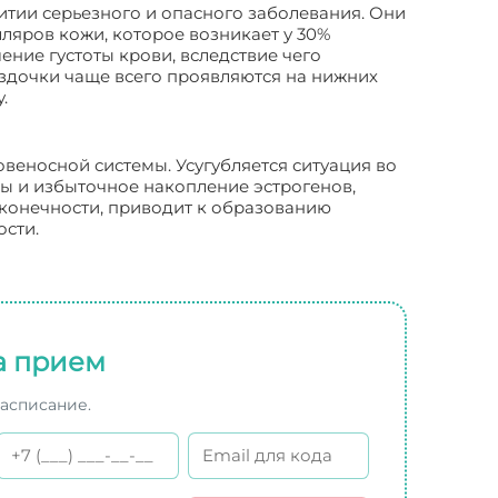
витии серьезного и опасного заболевания. Они
яров кожи, которое возникает у 30%
ние густоты крови, вследствие чего
здочки чаще всего проявляются на нижних
.
веносной системы. Усугубляется ситуация во
ы и избыточное накопление эстрогенов,
 конечности, приводит к образованию
ости.
а прием
расписание.