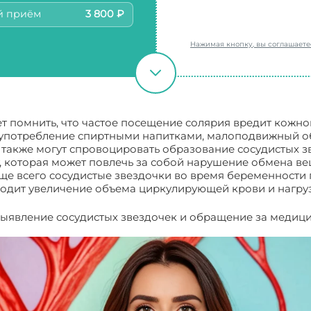
й приём
3 800 ₽
Нажимая кнопку, вы соглашает
т помнить, что частое посещение солярия вредит кожно
лоупотребление спиртными напитками, малоподвижный об
 также могут спровоцировать образование сосудистых з
 которая может повлечь за собой нарушение обмена ве
ще всего сосудистые звездочки во время беременности 
ходит увеличение объема циркулирующей крови и нагруз
ыявление сосудистых звездочек и обращение за медиц