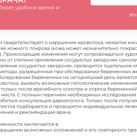
берёт удобное время и
Ил
 свидетельствуют о нарушении кровотока, нехватке кис
ие кожного покрова (кожа может незначительно покрас
). Происходящие изменения могут сопровождаться зудо
мо от степени проявления сосудистых звездочек самоле
ление сосудистых звездочек, проводится тщательное о
методы, разрешенные при обследовании беременных ж
следовании беременных на сегодняшний день является 
ровотока, выявить возможные патологические изменения 
только после врачебного осмотра и опроса беременной,
 места. С полным перечнем необходимых исследований в
иться консультация дерматолога. Только после получен
истов подбирается и проводится индивидуальное лечен
чений и рекомендаций врача.
менности заключается в:
твращении возможных осложнений и его повторного про