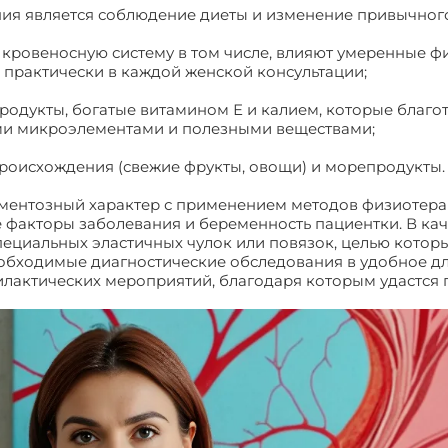
ния является соблюдение диеты и изменение привычног
и кровеносную систему в том числе, влияют умеренные ф
 практически в каждой женской консультации;
продукты, богатые витамином Е и калием, которые благ
и микроэлементами и полезными веществами;
происхождения (свежие фрукты, овощи) и морепродукты.
аментозный характер с применением методов физиотера
е факторы заболевания и беременность пациентки. В к
ециальных эластичных чулок или повязок, целью которы
обходимые диагностические обследования в удобное дл
илактических мероприятий, благодаря которым удастся
ые звездочки во время беременности