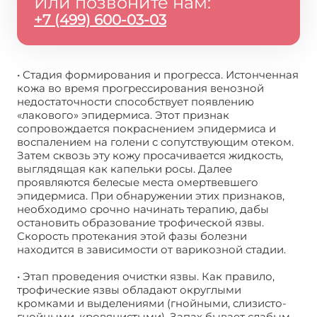
Или позвоните нам:
+7 (499) 600-03-03
• Стадия формирования и прогресса. Истонченная
кожа во время прогрессирования венозной
недостаточности способствует появлению
«лакового» эпидермиса. Этот признак
сопровождается покраснением эпидермиса и
воспалением на голени с сопутствующим отеком.
Затем сквозь эту кожу просачивается жидкость,
выглядящая как капельки росы. Далее
проявляются белесые места омертвевшего
эпидермиса. При обнаружении этих признаков,
необходимо срочно начинать терапию, дабы
остановить образование трофической язвы.
Скорость протекания этой фазы болезни
находится в зависимости от варикозной стадии.
• Этап проведения очистки язвы. Как правило,
трофические язвы обладают округлыми
кромками и выделениями (гнойными, слизисто-
гнойными, кровянистыми). Запах бывает слабым,