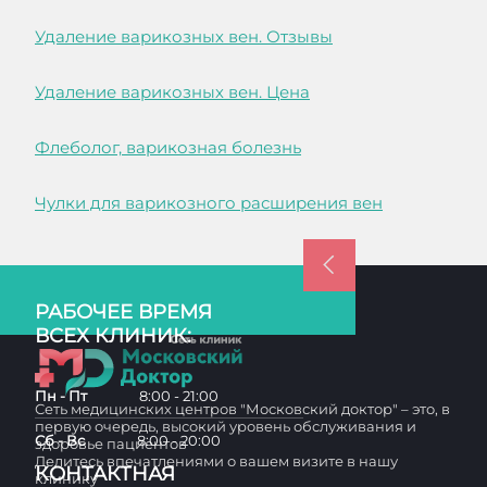
Удаление варикозных вен. Отзывы
Удаление варикозных вен. Цена
Флеболог, варикозная болезнь
Чулки для варикозного расширения вен
РАБОЧЕЕ ВРЕМЯ
ВСЕХ КЛИНИК:
Пн - Пт
8:00 - 21:00
Сеть медицинских центров "Московский доктор" – это, в
первую очередь, высокий уровень обслуживания и
Сб - Вс
8:00 - 20:00
здоровье пациентов
Делитесь впечатлениями о вашем визите в нашу
КОНТАКТНАЯ
клинику