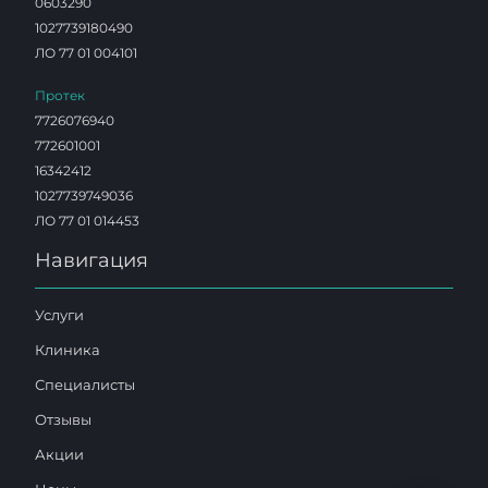
0603290
1027739180490
ЛО 77 01 004101
Протек
7726076940
772601001
16342412
1027739749036
ЛО 77 01 014453
Навигация
Услуги
Клиника
Специалисты
Отзывы
Акции