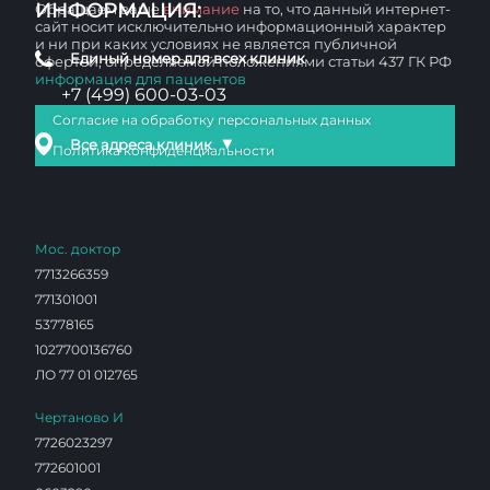
ИНФОРМАЦИЯ:
Обращаем ваше
внимание
на то, что данный интернет-
сайт носит исключительно информационный характер
и ни при каких условиях не является публичной
Единый номер для всех клиник
офертой, определяемой положениями статьи 437 ГК РФ
информация для пациентов
+7 (499) 600-03-03
Согласие на обработку персональных данных
▼
Все адреса клиник
Политика конфиденциальности
Мос. доктор
7713266359
771301001
53778165
1027700136760
ЛО 77 01 012765
Чертаново И
7726023297
772601001