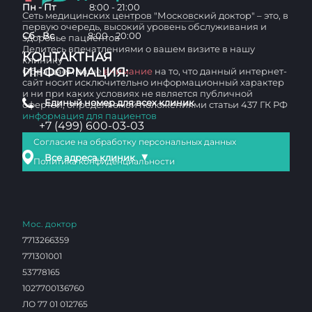
Пн - Пт
8:00 - 21:00
Сеть медицинских центров "Московский доктор" – это, в
первую очередь, высокий уровень обслуживания и
Сб - Вс
8:00 - 20:00
здоровье пациентов
Делитесь впечатлениями о вашем визите в нашу
КОНТАКТНАЯ
клинику
ИНФОРМАЦИЯ:
Обращаем ваше
внимание
на то, что данный интернет-
сайт носит исключительно информационный характер
и ни при каких условиях не является публичной
Единый номер для всех клиник
офертой, определяемой положениями статьи 437 ГК РФ
информация для пациентов
+7 (499) 600-03-03
Согласие на обработку персональных данных
▼
Все адреса клиник
Политика конфиденциальности
Мос. доктор
7713266359
771301001
53778165
1027700136760
ЛО 77 01 012765