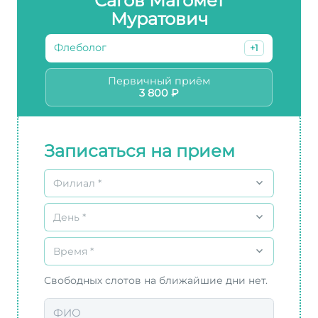
Сагов Магомет
Муратович
Флеболог
+1
Первичный приём
3 800 ₽
Записаться на прием
Филиал *
День *
Время *
Свободных слотов на ближайшие дни нет.