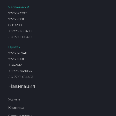
Чертаново И
7726023297
772601001
0603290
1027739180490
ЛО 77 01 004101
Протек
7726076940
772601001
16342412
1027739749036
ЛО 77 01 014453
Навигация
Услуги
Клиника
Специалисты