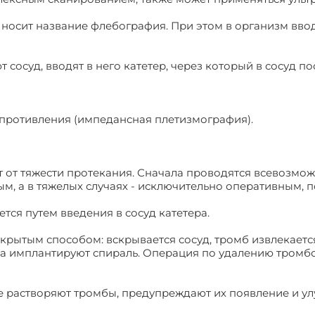
 носит название флебография. При этом в организм вво
т сосуд, вводят в него катетер, через который в сосуд п
опротивления (импедансная плетизмография).
от тяжести протекания. Сначала проводятся всевозмож
м, а в тяжелых случаях - исключительно оперативным, п
тся путем введения в сосуд катетера.
крытым способом: вскрывается сосуд, тромб извлекаетс
уда имплантируют спираль. Операция по удалению тром
ые растворяют тромбы, предупреждают их появление и у