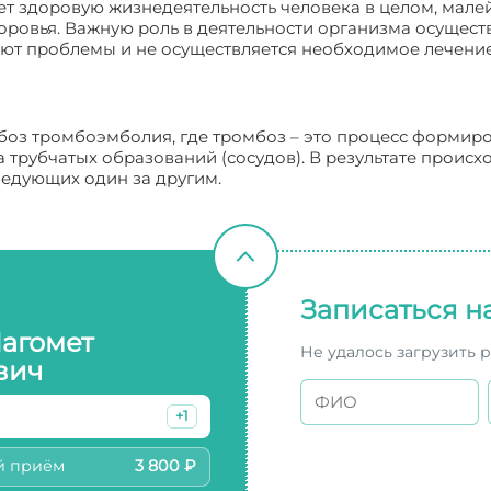
т здоровую жизнедеятельность человека в целом, малей
оровья. Важную роль в деятельности организма осущес
ают проблемы и не осуществляется необходимое лечени
боз тромбоэмболия, где тромбоз – это процесс формирова
 трубчатых образований (сосудов). В результате происх
ледующих один за другим.
Записаться н
Магомет
Не удалось загрузить 
вич
+1
й приём
3 800 ₽