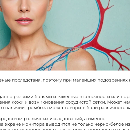
езные последствия, поэтому при малейших подозрениях 
данно резкими болями и тяжестью в конечности или по
нения кожи и возникновения сосудистой сетки. Может н
о наличии тромбоза может говорить боли различного х
редством различных исследований, а именно:
 на экране монитора выводится не только черно-белое и
плексным сканированием, также может применяться ульт