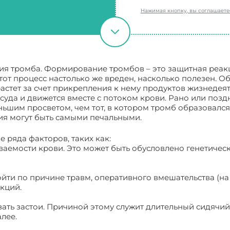
Нажимая кнопку, вы соглашает
я тромба. Формирование тромбов – это защитная реакц
тот процесс настолько же вреден, насколько полезен. 
астет за счет прикрепления к нему продуктов жизнедеят
сосуда и движется вместе с потоком крови. Рано или поз
ьшим просветом, чем тот, в котором тромб образовался.
вия могут быть самыми печальными.
 ряда факторов, таких как:
тываемости крови. Это может быть обусловлено генетич
йти по причине травм, оперативного вмешательства (на
кций.
вать застои. Причиной этому служит длительный сидячий
лее.