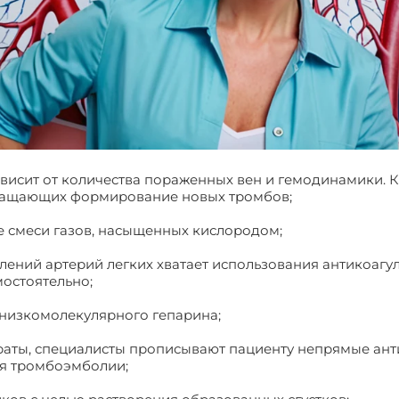
исит от количества пораженных вен и гемодинамики. К
твращающих формирование новых тромбов;
е смеси газов, насыщенных кислородом;
влений артерий легких хватает использования антикоагу
остоятельно;
 низкомолекулярного гепарина;
араты, специалисты прописывают пациенту непрямые ант
ия тромбоэмболии;