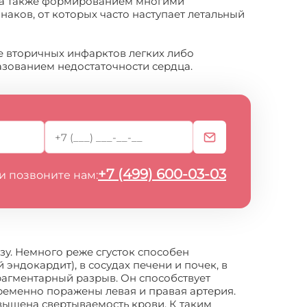
, а также формированием многими
аков, от которых часто наступает летальный
 вторичных инфарктов легких либо
зованием недостаточности сердца.
+7 (499) 600-03-03
и позвоните нам:
зу. Немного реже сгусток способен
эндокардит), в сосудах печени и почек, в
фрагментарный разрыв. Он способствует
ременно поражены левая и правая артерия.
ышена свертываемость крови. К таким