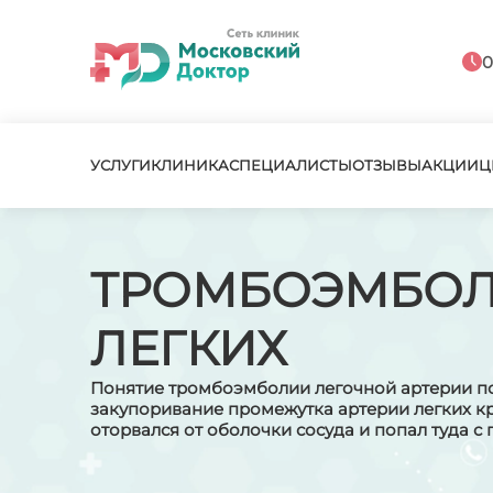
0
УСЛУГИ
КЛИНИКА
СПЕЦИАЛИСТЫ
ОТЗЫВЫ
АКЦИИ
Ц
ТРОМБОЭМБО
ЛЕГКИХ
Понятие тромбоэмболии легочной артерии п
закупоривание промежутка артерии легких к
оторвался от оболочки сосуда и попал туда с