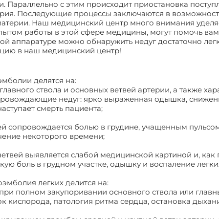
и. Параллельно с этим происходит приостановка поступ
рия. Последующие процессы заключаются в возможност
материи. Наш медицинский центр много внимания уделя
том работы в этой сфере медицины, могут помочь вам 
й аппаратуре можно обнаружить недуг достаточно легк
ацию в наш медицинский центр!
мболии делятся на:
главного ствола и основных ветвей артерии, а также х
провождающие недуг: ярко выраженная одышка, снижени
наступает смерть пациента;
вей сопровождается болью в грудине, учащенным пульс
ечение некоторого времени;
етвей выявляется слабой медицинской картиной и, как 
ю боль в грудном участке, одышку и воспаление легки
эмболия легких делится на:
 при полном закупоривании основного ствола или главны
 кислорода, патология ритма сердца, остановка дыхани