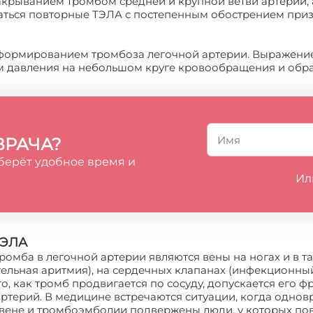
закрыванием тромбом средней и крупной ветви артерии
ться повторные ТЭЛА с постепенным обострением призн
формированием тромбоза легочной артерии. Выражение
м давления на небольшом круге кровообращения и обра
ВРАЧА?
берёт удобное время и
Ил
ТЭЛА
омба в легочной артерии являются вены на ногах и в та
льная аритмия), на сердечных клапанах (инфекционный 
го, как тромб продвигается по сосуду, допускается его 
ртерий. В медицине встречаются ситуации, когда однов
ене и тромбоэмболии подвержены люди, у которых пов