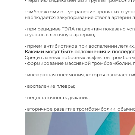
• терапию медикаментами группы тромболитик
• эмболэктомию – устранение кровяных сгуст
наблюдается закупоривание ствола артерии ле
• при рецидиве ТЭЛА пациентам показано уст
сгустков в легочную артерию;
• прием антибиотиков при воспалении легких.
Какими могут быть осложнения и последс
Среди главных побочных эффектов тромбоэ
• формирование массивной тромбоэмболии, 
• инфарктная пневмония, которая означает г
• воспаление плевры;
• недостаточность дыхания;
• вторичное развитие тромбоэмболии, обычно