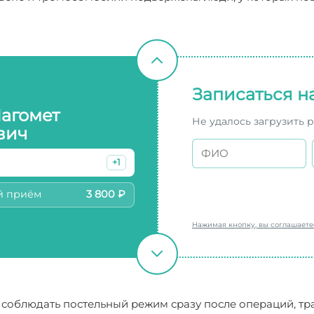
Записаться н
Магомет
Не удалось загрузить 
вич
+1
й приём
3 800 ₽
Нажимая кнопку, вы соглашает
облюдать постельный режим сразу после операций, тра