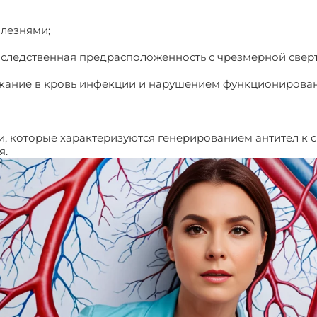
олезнями;
 наследственная предрасположенность с чрезмерной свер
икание в кровь инфекции и нарушением функционирован
, которые характеризуются генерированием антител к 
я.