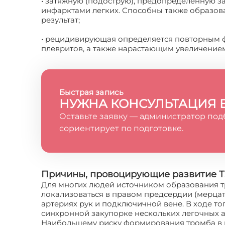
• затяжную (подострую), предопределенную 
инфарктами легких. Способны также образова
результат;
• рецидивирующая определяется повторным 
плевритов, а также нарастающим увеличение
Быстрая запись
НУЖНА КОНСУЛЬТАЦИЯ 
Оставьте заявку — администратор под
сориентирует по подготовке.
Причины, провоцирующие развитие 
Для многих людей источником образования тр
локализоваться в правом предсердии (мерцате
артериях рук и подключичной вене. В ходе то
синхронной закупорке нескольких легочных а
Наибольшему риску формирования тромба в в