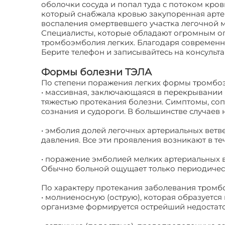
оболочки сосуда и попал туда с потоком кров
который снабжала кровью закупоренная арте
воспаления омертвевшего участка легочной 
Специалисты, которые обладают огромным опы
тромбоэмболия легких. Благодаря современно
Берите телефон и записывайтесь на консульт
Формы болезни ТЭЛА
По степени поражения легких формы тромбоэ
• массивная, заключающаяся в перекрывании 
тяжестью протекания болезни. Симптомы, со
сознания и судороги. В большинстве случаев 
• эмболия долей легочных артериальных вет
давления. Все эти проявления возникают в т
• поражение эмболией мелких артериальных в
Обычно больной ощущает только периодическу
По характеру протекания заболевания тромбо
• молниеносную (острую), которая образуется
организме формируется острейший недостаток