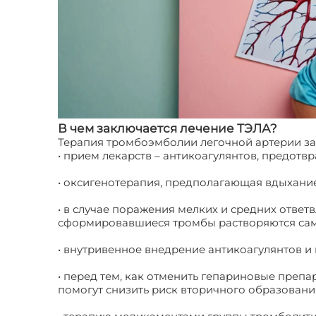
В чем заключается лечение ТЭЛА?
Терапия тромбоэмболии легочной артерии зав
• прием лекарств – антикоагулянтов, предо
• оксигенотерапия, предполагающая вдыхани
• в случае поражения мелких и средних ответ
сформировавшиеся тромбы растворяются сам
• внутривенное внедрение антикоагулянтов и
• перед тем, как отменить гепариновые преп
помогут снизить риск вторичного образован