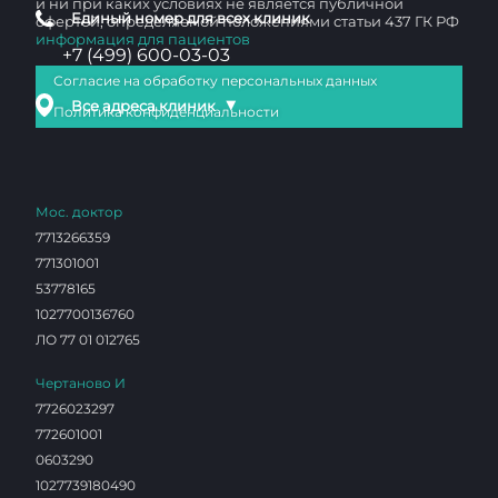
и ни при каких условиях не является публичной
Единый номер для всех клиник
офертой, определяемой положениями статьи 437 ГК РФ
информация для пациентов
+7 (499) 600-03-03
Согласие на обработку персональных данных
▼
Все адреса клиник
Политика конфиденциальности
Мос. доктор
7713266359
771301001
53778165
1027700136760
ЛО 77 01 012765
Чертаново И
7726023297
772601001
0603290
1027739180490