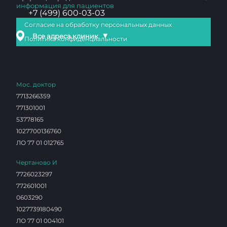
информация для пациентов
+7 (499) 600-03-03
Согласие на обработку персональных данных
▼
Все адреса клиник
Политика конфиденциальности
Мос. доктор
7713266359
771301001
53778165
1027700136760
ЛО 77 01 012765
Чертаново И
7726023297
772601001
0603290
1027739180490
ЛО 77 01 004101