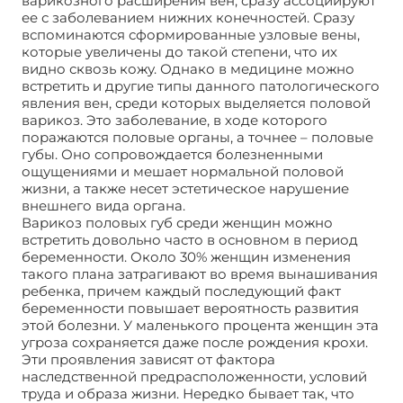
варикозного расширения вен, сразу ассоциируют
ее с заболеванием нижних конечностей. Сразу
вспоминаются сформированные узловые вены,
которые увеличены до такой степени, что их
видно сквозь кожу. Однако в медицине можно
встретить и другие типы данного патологического
явления вен, среди которых выделяется половой
варикоз. Это заболевание, в ходе которого
поражаются половые органы, а точнее – половые
губы. Оно сопровождается болезненными
ощущениями и мешает нормальной половой
жизни, а также несет эстетическое нарушение
внешнего вида органа.
Варикоз половых губ среди женщин можно
встретить довольно часто в основном в период
беременности. Около 30% женщин изменения
такого плана затрагивают во время вынашивания
ребенка, причем каждый последующий факт
беременности повышает вероятность развития
этой болезни. У маленького процента женщин эта
угроза сохраняется даже после рождения крохи.
Эти проявления зависят от фактора
наследственной предрасположенности, условий
труда и образа жизни. Нередко бывает так, что