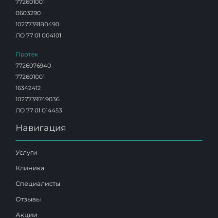
772601001
0603290
1027739180490
ЛО 77 01 004101
Протек
7726076940
772601001
16342412
1027739749036
ЛО 77 01 014453
Навигация
Услуги
Клиника
Специалисты
Отзывы
Акции