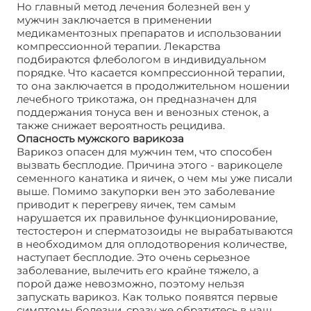
Но главный метод лечения болезней вен у
мужчин заключается в применении
медикаментозных препаратов и использовании
компрессионной терапии. Лекарства
подбираются флебологом в индивидуальном
порядке. Что касается компрессионной терапии,
то она заключается в продолжительном ношении
лечебного трикотажа, он предназначен для
поддержания тонуса вен и венозных стенок, а
также снижает вероятность рецидива.
Опасность мужского варикоза
Варикоз опасен для мужчин тем, что способен
вызвать бесплодие. Причина этого - варикоцеле
семенного канатика и яичек, о чем мы уже писали
выше. Помимо закупорки вен это заболевание
приводит к перегреву яичек, тем самым
нарушается их правильное функционирование,
тестостерон и сперматозоиды не вырабатываются
в необходимом для оплодотворения количестве,
наступает бесплодие. Это очень серьезное
заболевание, вылечить его крайне тяжело, а
порой даже невозможно, поэтому нельзя
запускать варикоз. Как только появятся первые
симптомы болезни, сразу же обратитесь в наш