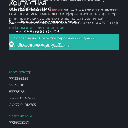
Делитесь впечатлениями о вашем визите в нашу
КОНТАКТНАЯ
клинику
ИНФОРМАЦИЯ:
Обращаем ваше
внимание
на то, что данный интернет-
сайт носит исключительно информационный характер
и ни при каких условиях не является публичной
Единый номер для всех клиник
офертой, определяемой положениями статьи 437 ГК РФ
информация для пациентов
+7 (499) 600-03-03
Согласие на обработку персональных данных
▼
Все адреса клиник
Политика конфиденциальности
Мос. доктор
7713266359
771301001
53778165
1027700136760
ЛО 77 01 012765
Чертаново И
7726023297