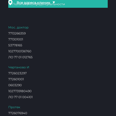
▼
Все адреса клиник
Политика конфиденциальности
Мос. доктор
7713266359
771301001
53778165
1027700136760
ЛО 77 01 012765
Чертаново И
7726023297
772601001
0603290
1027739180490
ЛО 77 01 004101
Протек
7726076940