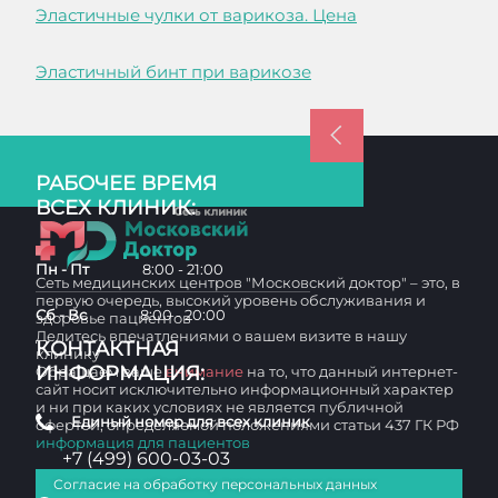
Эластичные чулки от варикоза. Цена
Эластичный бинт при варикозе
РАБОЧЕЕ ВРЕМЯ
ВСЕХ КЛИНИК:
Пн - Пт
8:00 - 21:00
Сеть медицинских центров "Московский доктор" – это, в
первую очередь, высокий уровень обслуживания и
Сб - Вс
8:00 - 20:00
здоровье пациентов
Делитесь впечатлениями о вашем визите в нашу
КОНТАКТНАЯ
клинику
ИНФОРМАЦИЯ:
Обращаем ваше
внимание
на то, что данный интернет-
сайт носит исключительно информационный характер
и ни при каких условиях не является публичной
Единый номер для всех клиник
офертой, определяемой положениями статьи 437 ГК РФ
информация для пациентов
+7 (499) 600-03-03
Согласие на обработку персональных данных