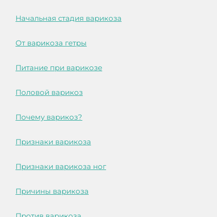
Начальная стадия варикоза
От варикоза гетры
Питание при варикозе
Половой варикоз
Почему варикоз?
Признаки варикоза
Признаки варикоза ног
Причины варикоза
Против варикоза