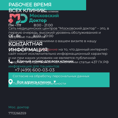
РАБОЧЕЕ ВРЕМЯ
ВСЕХ КЛИНИК:
Пн - Пт
8:00 - 21:00
Сеть медицинских центров "Московский доктор" – это, в
первую очередь, высокий уровень обслуживания и
Сб - Вс
8:00 - 20:00
здоровье пациентов
Делитесь впечатлениями о вашем визите в нашу
КОНТАКТНАЯ
клинику
ИНФОРМАЦИЯ:
Обращаем ваше
внимание
на то, что данный интернет-
сайт носит исключительно информационный характер
и ни при каких условиях не является публичной
Единый номер для всех клиник
офертой, определяемой положениями статьи 437 ГК РФ
информация для пациентов
+7 (499) 600-03-03
Согласие на обработку персональных данных
▼
Все адреса клиник
Политика конфиденциальности
Мос. доктор
7713266359