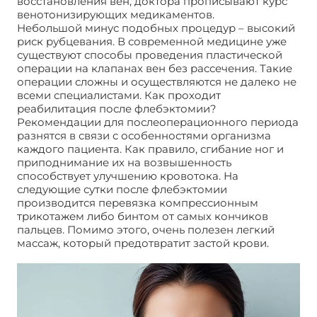
восстановления вен, доктора прописывают курс
венотонизирующих медикаментов.
Небольшой минус подобных процедур – высокий
риск рубцевания. В современной медицине уже
существуют способы проведения пластической
операции на клапанах вен без рассечения. Такие
операции сложны и осуществляются не далеко не
всеми специалистами. Как проходит
реабилитация после флебэктомии?
Рекомендации для послеоперационного периода
разнятся в связи с особенностями организма
каждого пациента. Как правило, сгибание ног и
приподнимание их на возвышенность
способствует улучшению кровотока. На
следующие сутки после флебэктомии
производится перевязка компрессионным
трикотажем либо бинтом от самых кончиков
пальцев. Помимо этого, очень полезен легкий
массаж, который предотвратит застой крови.
Варикоз. Операция