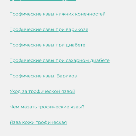
Трофические язвы нижних конечностей
Трофические язвы при варикозе
Трофические язвы при диабете
Трофические язвы при сахарном диабете
Трофические язвы. Варикоз
Уход за трофической язвой
Чем мазать трофические язвы?
Язва кожи трофическая