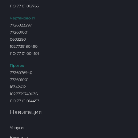
ЛО 77 01 012765
Чертаново И
7726023297
772601001
0603290
1027739180490
ЛО 77 01 004101
Протек
7726076940
772601001
16342412
1027739749036
ЛО 77 01 014453
Навигация
Услуги
Клиника