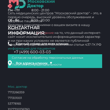
Пн - Пт
8:00 - 21:00
Сеть медицинских центров "Московский доктор" – это, в
первую очередь, высокий уровень обслуживания и
Сб - Вс
8:00 - 20:00
здоровье пациентов
Делитесь впечатлениями о вашем визите в нашу
КОНТАКТНАЯ
клинику
ИНФОРМАЦИЯ:
Обращаем ваше
внимание
на то, что данный интернет-
сайт носит исключительно информационный характер
и ни при каких условиях не является публичной
Единый номер для всех клиник
офертой, определяемой положениями статьи 437 ГК РФ
информация для пациентов
+7 (499) 600-03-03
Согласие на обработку персональных данных
▼
Все адреса клиник
Политика конфиденциальности
Мос. доктор
7713266359
771301001
53778165
1027700136760