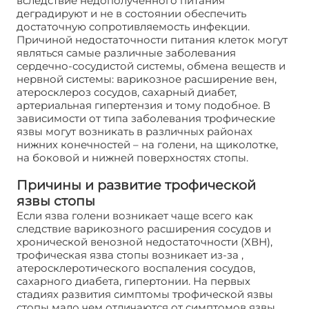
вследствие недополученного питания
деградируют и не в состоянии обеспечить
достаточную сопротивляемость инфекции.
Причиной недостаточности питания клеток могут
являться самые различные заболевания
сердечно-сосудистой системы, обмена веществ и
нервной системы: варикозное расширение вен,
атеросклероз сосудов, сахарный диабет,
артериальная гипертензия и тому подобное. В
зависимости от типа заболевания трофические
язвы могут возникать в различных районах
нижних конечностей – на голени, на щиколотке,
на боковой и нижней поверхностях стопы.
Причины и развитие трофической
язвы стопы
Если язва голени возникает чаще всего как
следствие варикозного расширения сосудов и
хронической венозной недостаточности (ХВН),
трофическая язва стопы возникает из-за ,
атеросклеротического воспаления сосудов,
сахарного диабета, гипертонии. На первых
стадиях развития симптомы трофической язвы
стопы мало чем отличаются от симптомов язвы