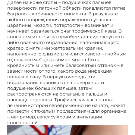
Далее на коже стопы – подушечках пальцев,
поверхности пяточной области появляются пятна
багрово – коричневого пигмента. В результате
любого повреждения пораженного участка –
царапины, мозоли, потертости – возникает и
начинает развиваться очаг трофической язвы. В
конечном итоге язва приобретает вид округлого
либо овального образования, напоминающего
кратер, с мягкими желтоватыми краями,
наполненного слизистым или слизисто – гнойным
отделяемым. Содержимое может быть
кровянистым или иметь белесоватый оттенок – в
зависимости от того, какого рода инфекция
попала в рану. В первую очередь, эти
образования возникают на поверхности
подушечек больших пальцев, затем
распространяются на остальные пальцы и
площадь подошвы. Трофическая язва стопы,
лечение которой своевременно не начато, может
привести к тяжелым последствиям для организма
– например, сепсису крови и ампутации
конечностей.