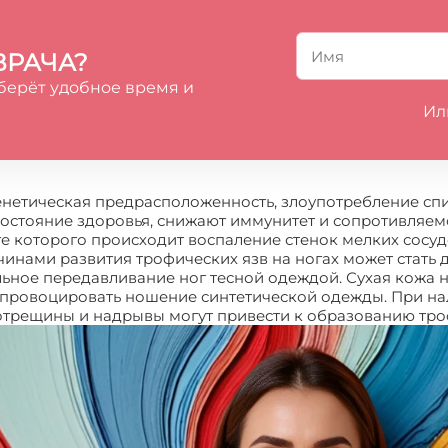
ВРАЧА?
берёт удобное время и
Ил
енетическая предрасположенность, злоупотребление с
остояние здоровья, снижают иммунитет и сопротивляемос
ате которого происходит воспаление стенок мелких сосу
ичинами развития трофических язв на ногах может стат
ельное передавливание ног тесной одеждой. Сухая кож
провоцировать ношение синтетической одежды. При на
отрещины и надрывы могут привести к образованию тро