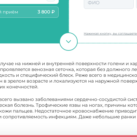
й приём
3 800 ₽
Нажимая кнопку, вы соглашает
лучае на нижней и внутренней поверхности голени и хар
 проявляется венозная сеточка, которая без должного л
дкость и специфический блеск. Реже всего в медицинск
н в зрелом возрасте и локализуются на наружной пове
их конечностей.
всего вызвано заболеваниями сердечно-сосудистой сист
ская болезнь. Трофические язвы на ногах, причины кот
х кожи пальцев. Недостаточное кровоснабжение приводит
 и сопротивляемость инфекциям. Даже небольшие ранки 