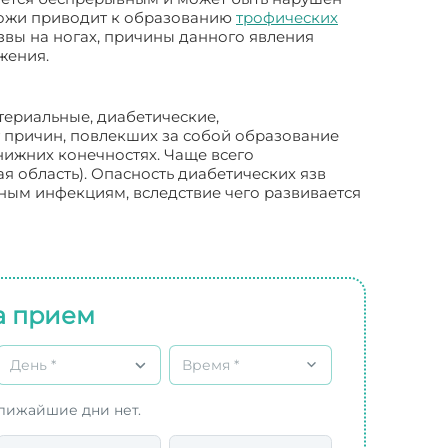
кожи приводит к образованию
трофических
звы на ногах, причины данного явления
жения.
териальные, диабетические,
 причин, повлекших за собой образование
нижних конечностях. Чаще всего
я область). Опасность диабетических язв
чным инфекциям, вследствие чего развивается
а прием
День *
Время *
ближайшие дни нет.