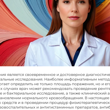
ия является своевременное и достоверное диагностиче
тальные исследования. Наиболее информативным методо
ает определить не только площадь поражения, но и его
х случаях врач может рекомендовать проведение рент
 и бактериальное исследование, а также клинический ан
становлении нормального кровообращения. В настоящее
 средств и в проведении процедур физиотерапевтическ
вовоспалительных и антигистаминных препаратов, анти