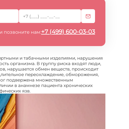
+7 (499) 600-03-03
и позвоните нам:
пиртными и табачными изделиями, нарушения
ть организма. В группу риска входят люди,
дов, нарушается обмен веществ, происходит
ь длительное переохлаждение, обморожения,
а ног подвержена множественным
личии в анамнезе пациента хронических
фических язв.