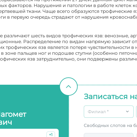
ных факторов. Нарушения и патологии в работе клеток 
ертвевшей ткани. Чаще всего образуются трофические я
оги в первую очередь страдают от нарушения кровоснаб
 различают шесть видов трофических язв: венозные, ар
ционные. Распределение по видам напрямую зависит от
х трофических язв является потеря чувствительности в 
 зоне пальцев ног и подошве ступни (особенно пяточна
 трофических язв затруднительно, они подвержены разли
Записаться н
Филиал *
Магомет
вич
Свободных слотов на 
+1