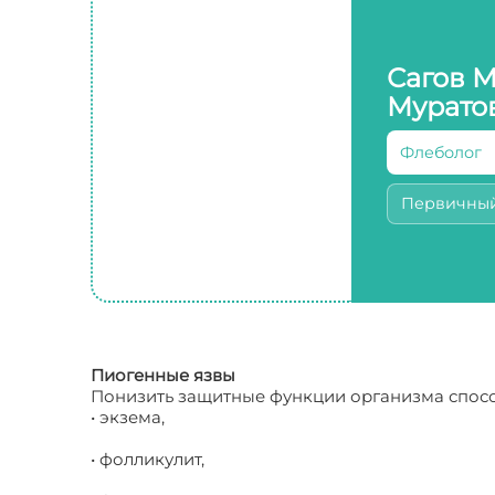
Сагов 
Мурато
Флеболог
Первичны
Пиогенные язвы
Понизить защитные функции организма спосо
• экзема,
• фолликулит,