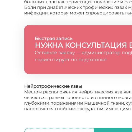
больших пальцах происходит появление и раз
Боли при диабетических трофических язвах 
инфекции, которая может спровоцировать га
Быстрая запись
НУЖНА КОНСУЛЬТАЦИЯ 
Оставьте заявку — администратор под
сориентирует по подготовке.
Нейротрофические язвы
Местом расположения нейротических язв явля
являются травмы головного и спинного мозга
глубокими поражениями мышечной ткани, сухо
наполняется гнойным экссудатом, имеющим 