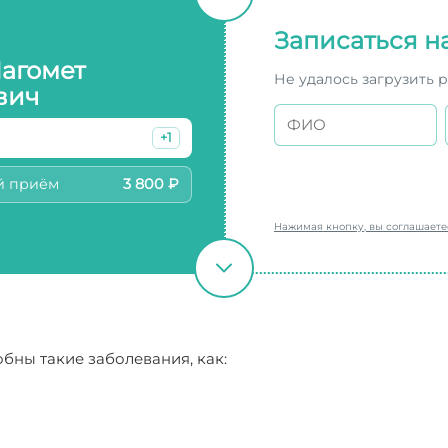
Записаться н
Магомет
Не удалось загрузить 
вич
+1
й приём
3 800 ₽
Нажимая кнопку, вы соглашает
бны такие заболевания, как: