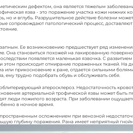
метическим дефектом, она является тяжелым заболеван
офическая язва - это поражение участка кожи нижних ко
ь, но и вглубь. Разрушительное действие болезни может
орые сопровождают патологический процесс, доставляют
стояние.
езапным. Ее возникновению предшествует ряд изменени
ние. Она становиться похожей на лакированную поверхн
оследствии появляется маленькая язвочка. С развитием
и этом происходит отмирание пораженных тканей. На дн
а или прикосновение к ране, отдается сильными болями.
, ему трудно подобрать обувь и обслуживать себя.
 облитерирующий атеросклероз. Недостаточность кровот
новения артериальной трофической язвы может быть пя
одят люди пожилого возраста. При заболевании ощущает
обенно в ночное время.
аспространенным осложнением при венозной недостаточ
ьшую глубину поражения. Рана имеет неприятный гнойны