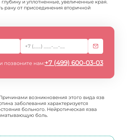
глубину и уплотненные, увеличенные края.
ь рану от присоединения вторичной
+7 (499) 600-03-03
и позвоните нам:
 Причинами возникновения этого вида язв
ртина заболевания характеризуется
стояния больного. Нейротическая язва
изматывающую боль.