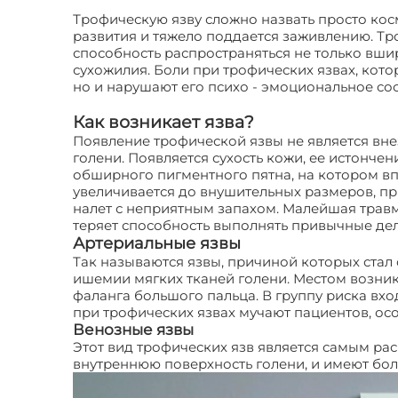
Трофическую язву сложно назвать просто кос
развития и тяжело поддается заживлению. Тр
способность распространяться не только вшир
сухожилия. Боли при трофических язвах, кот
но и нарушают его психо - эмоциональное со
Как возникает язва?
Появление трофической язвы не является вн
голени. Появляется сухость кожи, ее истонче
обширного пигментного пятна, на котором вп
увеличивается до внушительных размеров, пр
налет с неприятным запахом. Малейшая травм
теряет способность выполнять привычные дела
Артериальные язвы
Так называются язвы, причиной которых стал
ишемии мягких тканей голени. Местом возник
фаланга большого пальца. В группу риска вх
при трофических язвах мучают пациентов, ос
Венозные язвы
Этот вид трофических язв является самым р
внутреннюю поверхность голени, и имеют бол