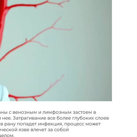
заны с венозным и лимфозным застоем в
 нее. Затрагивание все более глубоких слоев
 в рану попадет инфекция, процесс может
еской язве влечет за собой
целом.