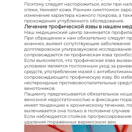
Поэтому следует насторожиться, если при на
отеки, темнеет кожа. Ранним симптомом заро
изменение характера кожного покрова, а так
прохождения углубленного обследования.
Лечение трофической язвы в нашем ме
Наш медицинский центр занимается профилак
При обращении к нам обязательно следует пр
анамнез, выявит сопутствующие заболевания 
допплеровское ультразвуковое исследование 
сопровождается ли трофическая язва тромбо
Если выясняется, что трофическая язва вызв
условием является постоянным уход за ране
средств, употребление мазей с антибиотиками
сопровождающего трофическую язву. Во избе
нестероидные противовоспалительные средств
венотоников.
Пациенту предписывается обязательное ноше
венозной недостаточностью и фиксации пораж
имеет тенденцию к хроническому течению, п
вылечивается она только в половине случаев.
Если наблюдается стойкое прогрессирование
удаления пораженных варикозном вен.
Трофи