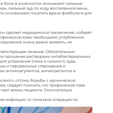
ся боли в конечности, возникают сильные
ам, сильный зуд по ходу воспаленной вены,
ать основанием посетить врача-флеболога для
 он сделает медицинской заключение, соберёт
трофической язвы необходимо углубленное
следования очень важно выявить, не
ответствующее лечение. Обязательным
нное орошение растворами антибактериальных
ля устранения отека и сильного зуда,
ные и пероральные стероидные и
м антикоагулянтов, антиагрегантов и
зного оттока, борьбы с хронической
, следует помнить, что трофическая язва
чает жизнь пациента. Окончательно
ие инфекции, то показана операция по