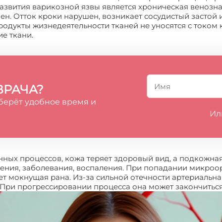
развития варикозной язвы является хроническая венозн
н. Отток кроки нарушен, возникает сосудистый застой 
продукты жизнедеятельности тканей не уносятся с током 
е ткани.
ВРАЧА?
берёт удобное время и
Ил
ных процессов, кожа теряет здоровый вид, а подкожная 
жения, заболевания, воспаления. При попадании микроо
ет мокнущая рана. Из-за сильной отечности артериальна
 При прогрессировании процесса она может закончиться