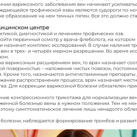
личии варикозного заболевания вен начинают усиливать
ждающейся трофической язвы являются судороги по ноч
же образование на нем темных пятен. Все это должно ст
дицинском центре
тикой, диагностикой и лечением трофических язв.
ойти первичный осмотр у врача-флеболога, на котором
и назначит комплекс исследований. В случае наличия 
вен в трех- и четырёх мерном разрешении. Во время ис
зом.
ана варикозным расширением вен, то врач назначает со
вой поверхностью – наложение чистых повязок, постоя
. Кроме того, назначаются антигистаминные препараты д
жание распространения процесса, врач назначает мест
а. Для коррекции варикозной болезни обязателен прие
ние компрессионного трикотажа для нормализации вено
енной болезнью вены в нужном положении. Тем не менее
оэтому симптоматическое лечение лишь ненадолго облег
 болезни, наблюдается формирование тромбов и развит
ческая язва. Причины возникновения