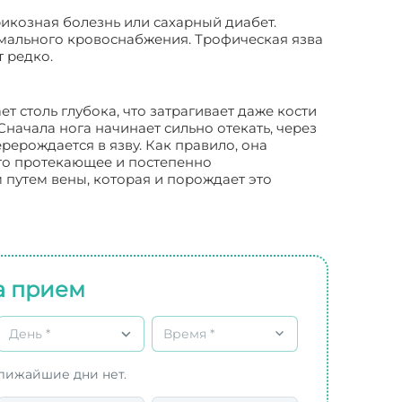
икозная болезнь или сахарный диабет.
мального кровоснабжения. Трофическая язва
т редко.
 столь глубока, что затрагивает даже кости
Сначала нога начинает сильно отекать, через
рерождается в язву. Как правило, она
лго протекающее и постепенно
путем вены, которая и порождает это
а прием
День *
Время *
ближайшие дни нет.