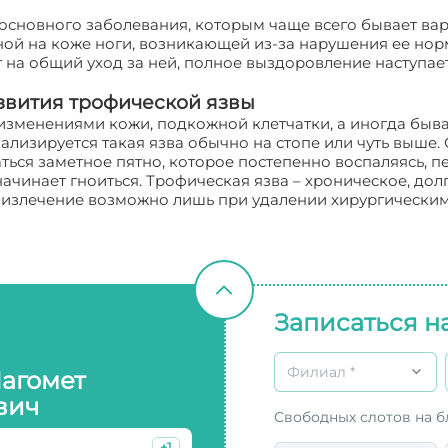
основного заболевания, которым чаще всего бывает вар
ой на коже ноги, возникающей из-за нарушения ее нор
т на общий уход за ней, полное выздоровление наступае
звития трофической язвы
зменениями кожи, подкожной клетчатки, а иногда бывает
лизируется такая язва обычно на стопе или чуть выше. 
ься заметное пятно, которое постепенно воспаляясь, пе
начинает гноиться. Трофическая язва – хроническое, до
излечение возможно лишь при удалении хирургическим 
Записаться н
Филиал *
Магомет
вич
Свободных слотов на 
+1