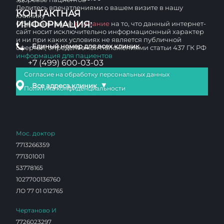
Делитесь впечатлениями о вашем визите в нашу
КОНТАКТНАЯ
клинику
ИНФОРМАЦИЯ:
Обращаем ваше
внимание
на то, что данный интернет-
сайт носит исключительно информационный характер
и ни при каких условиях не является публичной
Единый номер для всех клиник
офертой, определяемой положениями статьи 437 ГК РФ
информация для пациентов
+7 (499) 600-03-03
Согласие на обработку персональных данных
▼
Все адреса клиник
Политика конфиденциальности
Мос. доктор
7713266359
771301001
53778165
1027700136760
ЛО 77 01 012765
Чертаново И
7726023297