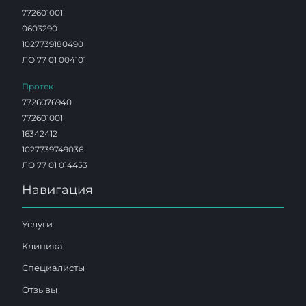
772601001
0603290
1027739180490
ЛО 77 01 004101
Протек
7726076940
772601001
16342412
1027739749036
ЛО 77 01 014453
Навигация
Услуги
Клиника
Специалисты
Отзывы