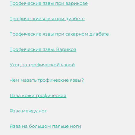
Трофические язвы при варикозе
Трофические язвы при диабете
Трофические язвы при сахарном диабете
Трофические язвы. Варикоз
Уход за трофической язвой
Чем мазать трофические язвы?
Язва кожи трофическая
Язва между ног
Язва на большом пальце ноги