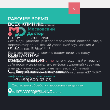
РАБОЧЕЕ ВРЕМЯ
ВСЕХ КЛИНИК:
Пн - Пт
8:00 - 21:00
Сеть медицинских центров "Московский доктор" – это, в
первую очередь, высокий уровень обслуживания и
Сб - Вс
8:00 - 20:00
здоровье пациентов
Делитесь впечатлениями о вашем визите в нашу
КОНТАКТНАЯ
клинику
ИНФОРМАЦИЯ:
Обращаем ваше
внимание
на то, что данный интернет-
сайт носит исключительно информационный характер
и ни при каких условиях не является публичной
Единый номер для всех клиник
офертой, определяемой положениями статьи 437 ГК РФ
информация для пациентов
+7 (499) 600-03-03
Согласие на обработку персональных данных
▼
Все адреса клиник
Политика конфиденциальности