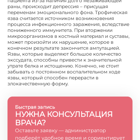
пациента из-за наличия долго незаживающей
раны, происходит депрессия – присущая
переменам эмоционального фона. Трофическая
язва считается источником возникновения
процесса инфекционного заражения, вследствие
пониженного иммунитета. При вторжении
микроорганизмов в костный материал и суставы,
может произойти их нарушение, которое в
конечном результате закончится ампутацией.
Язвы, которые выделяют большое количество
экссудата, способны привести к значительной
утрате белка и истощению. Конечно, не стоит
забывать о постоянном воспалительном ходе
язвы, который способен перерасти в
злокачественную форму.
Быстрая запись
НУЖНА КОНСУЛЬТАЦИЯ
ВРАЧА?
Оставьте заявку — администратор
подберёт удобное время и сориентирует