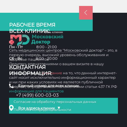
РАБОЧЕЕ ВРЕМЯ
ВСЕХ КЛИНИК:
Пн - Пт
8:00 - 21:00
Сеть медицинских центров "Московский доктор" – это, в
первую очередь, высокий уровень обслуживания и
Сб - Вс
8:00 - 20:00
здоровье пациентов
Делитесь впечатлениями о вашем визите в нашу
КОНТАКТНАЯ
клинику
ИНФОРМАЦИЯ:
Обращаем ваше
внимание
на то, что данный интернет-
сайт носит исключительно информационный характер
и ни при каких условиях не является публичной
Единый номер для всех клиник
офертой, определяемой положениями статьи 437 ГК РФ
информация для пациентов
+7 (499) 600-03-03
Согласие на обработку персональных данных
▼
Все адреса клиник
Политика конфиденциальности