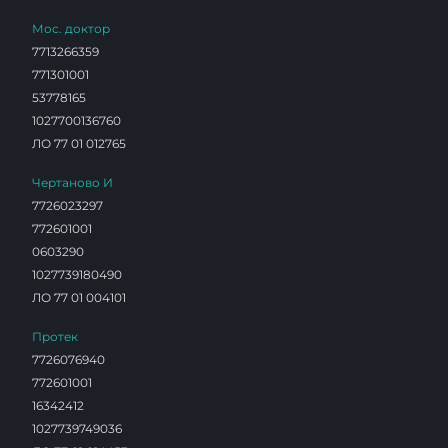
Мос. доктор
7713266359
771301001
53778165
1027700136760
ЛО 77 01 012765
Чертаново И
7726023297
772601001
0603290
1027739180490
ЛО 77 01 004101
Протек
7726076940
772601001
16342412
1027739749036