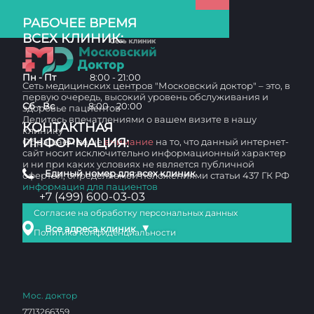
РАБОЧЕЕ ВРЕМЯ
ВСЕХ КЛИНИК:
Пн - Пт
8:00 - 21:00
Сеть медицинских центров "Московский доктор" – это, в
первую очередь, высокий уровень обслуживания и
Сб - Вс
8:00 - 20:00
здоровье пациентов
Делитесь впечатлениями о вашем визите в нашу
КОНТАКТНАЯ
клинику
ИНФОРМАЦИЯ:
Обращаем ваше
внимание
на то, что данный интернет-
сайт носит исключительно информационный характер
и ни при каких условиях не является публичной
Единый номер для всех клиник
офертой, определяемой положениями статьи 437 ГК РФ
информация для пациентов
+7 (499) 600-03-03
Согласие на обработку персональных данных
▼
Все адреса клиник
Политика конфиденциальности
Мос. доктор
7713266359