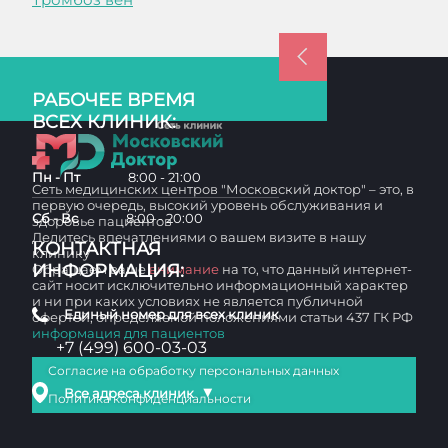
РАБОЧЕЕ ВРЕМЯ
ВСЕХ КЛИНИК:
Пн - Пт
8:00 - 21:00
Сеть медицинских центров "Московский доктор" – это, в
первую очередь, высокий уровень обслуживания и
Сб - Вс
8:00 - 20:00
здоровье пациентов
Делитесь впечатлениями о вашем визите в нашу
КОНТАКТНАЯ
клинику
ИНФОРМАЦИЯ:
Обращаем ваше
внимание
на то, что данный интернет-
сайт носит исключительно информационный характер
и ни при каких условиях не является публичной
Единый номер для всех клиник
офертой, определяемой положениями статьи 437 ГК РФ
информация для пациентов
+7 (499) 600-03-03
Согласие на обработку персональных данных
▼
Все адреса клиник
Политика конфиденциальности