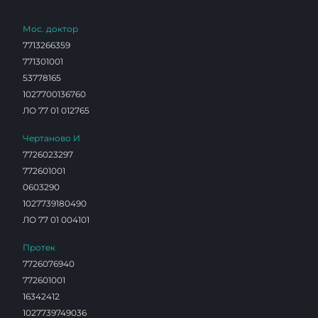
Мос. доктор
7713266359
771301001
53778165
1027700136760
ЛО 77 01 012765
Чертаново И
7726023297
772601001
0603290
1027739180490
ЛО 77 01 004101
Протек
7726076940
772601001
16342412
1027739749036