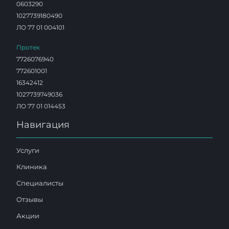
0603290
1027739180490
ЛО 77 01 004101
Протек
7726076940
772601001
16342412
1027739749036
ЛО 77 01 014453
Навигация
Услуги
Клиника
Специалисты
Отзывы
Акции