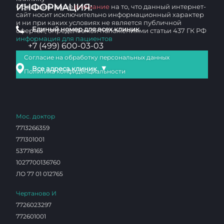
ИНФОРМАЦИЯ:
Обращаем ваше
внимание
на то, что данный интернет-
сайт носит исключительно информационный характер
и ни при каких условиях не является публичной
Единый номер для всех клиник
офертой, определяемой положениями статьи 437 ГК РФ
информация для пациентов
+7 (499) 600-03-03
Согласие на обработку персональных данных
▼
Все адреса клиник
Политика конфиденциальности
Мос. доктор
7713266359
771301001
53778165
1027700136760
ЛО 77 01 012765
Чертаново И
7726023297
772601001