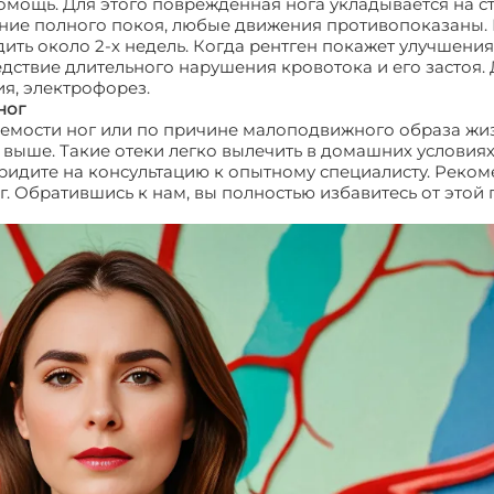
ощь. Для этого поврежденная нога укладывается на ст
ояние полного покоя, любые движения противопоказаны.
одить около 2-х недель. Когда рентген покажет улучшени
едствие длительного нарушения кровотока и его застоя
я, электрофорез.
ног
ляемости ног или по причине малоподвижного образа жи
 выше. Такие отеки легко вылечить в домашних условиях
идите на консультацию к опытному специалисту. Рекоме
. Обратившись к нам, вы полностью избавитесь от этой
ог