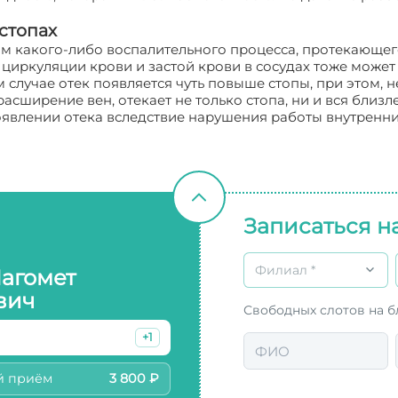
стопах
какого-либо воспалительного процесса, протекающего 
циркуляции крови и застой крови в сосудах тоже может 
 случае отек появляется чуть повыше стопы, при этом, 
сширение вен, отекает не только стопа, ни и вся близл
явлении отека вследствие нарушения работы внутренних
Записаться н
Филиал *
Магомет
вич
Свободных слотов на 
+1
й приём
3 800 ₽