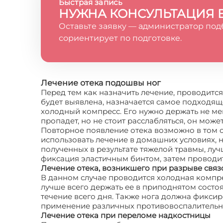
Быстрая запись
НУЖНА КОНСУЛЬТАЦИЯ 
Оставьте заявку — администратор под
сориентирует по подготовке.
Лечение отека подошвы ног
Перед тем как назначить лечение, проводитс
будет выявлена, назначается самое подходяще
холодный компресс. Его нужно держать не мен
пропадет, но не стоит расслабляться, он може
Повторное появление отека возможно в том с
использовать лечение в домашних условиях, 
полученных в результате тяжелой травмы, луч
фиксация эластичным бинтом, затем проводи
Лечение отека, возникшего при разрыве связ
В данном случае проводится холодная компрес
лучше всего держать ее в приподнятом состо
течение всего дня. Также нога должна фикс
применение различных противовоспалительн
Лечение отека при переломе надкостницы