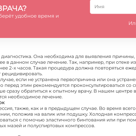
ВРАЧА?
берёт удобное время и
Ил
я диагностика. Она необходима для выявления причины, 
е в данном случае лечение. Так, например, при отеке и
ее 2-х часов. Такая процедура должна повторяться ежед
т рецидивировать.
лучае, если не устранена первопричина или она устране
но перед этим рекомендуется проконсультироваться со с
ше сразу обратиться к опытному врачу. В нашем центре в
тся необходимое лечение.
ок
сия, также, как и в предыдущем случае. Во время всего
янии, положив на валик или подушку. Холодная компресс
ироваться с помочью эластичного бинтования или при п
ых мазей и полуспиртовых компрессов.