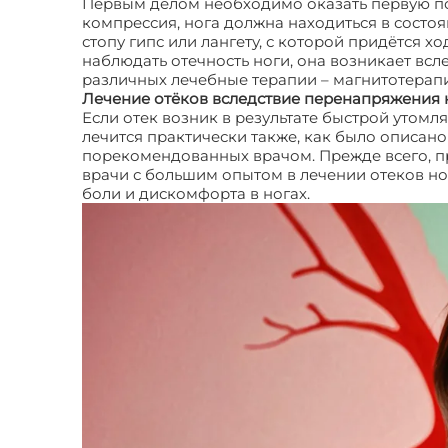
Первым делом необходимо оказать первую пом
компрессия, нога должна находиться в сост
стопу гипс или лангету, с которой придётся х
наблюдать отечность ноги, она возникает всл
различных лечебные терапии – магнитотерапи
Лечение отёков вследствие перенапряжения 
Если отек возник в результате быстрой утом
лечится практически также, как было описано
порекомендованных врачом. Прежде всего, пр
врачи с большим опытом в лечении отеков ног
боли и дискомфорта в ногах.
Отек подошвы н