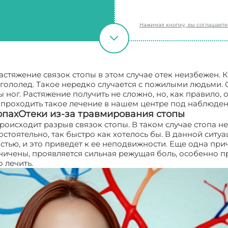
Нажимая кнопку, вы соглашает
астяжение связок стопы в этом случае отек неизбежен. 
 гололед. Такое нередко случается с пожилыми людьми. 
ог. Растяжение получить не сложно, но, как правило, о
 проходить такое лечение в нашем центре под наблюде
опахОтеки из-за травмирования стопы
роисходит разрыв связок стопы. В таком случае стопа н
остоятельно, так быстро как хотелось бы. В данной ситу
стью, и это приведет к ее неподвижности. Еще одна при
ичены, проявляется сильная режущая боль, особенно п
 лечить.