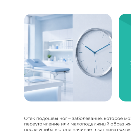
Отек подошвы ног – заболевание, которое мо
переутомление или малоподвижный образ жизн
после ушиба в стопе начинает скапливаться ж