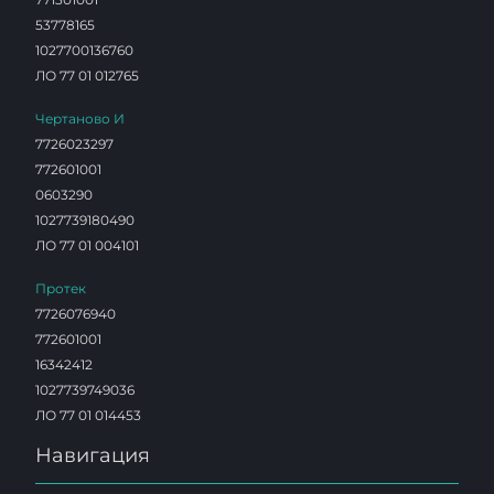
53778165
1027700136760
ЛО 77 01 012765
Чертаново И
7726023297
772601001
0603290
1027739180490
ЛО 77 01 004101
Протек
7726076940
772601001
16342412
1027739749036
ЛО 77 01 014453
Навигация