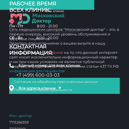
РАБОЧЕЕ ВРЕМЯ
ВСЕХ КЛИНИК:
Пн - Пт
8:00 - 21:00
Сеть медицинских центров "Московский доктор" – это, в
первую очередь, высокий уровень обслуживания и
Сб - Вс
8:00 - 20:00
здоровье пациентов
Делитесь впечатлениями о вашем визите в нашу
КОНТАКТНАЯ
клинику
ИНФОРМАЦИЯ:
Обращаем ваше
внимание
на то, что данный интернет-
сайт носит исключительно информационный характер
и ни при каких условиях не является публичной
Единый номер для всех клиник
офертой, определяемой положениями статьи 437 ГК РФ
информация для пациентов
+7 (499) 600-03-03
Согласие на обработку персональных данных
▼
Все адреса клиник
Политика конфиденциальности
Мос. доктор
7713266359
771301001