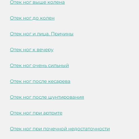
Отек ног выше колена
Отек ног до колен
Отек ног и лица. Причины
Отек ног к вечеру
Отек ног очень сильный
Отек ног после кесарева
Отек ног после шунтирования
Отек ног при артрите
Отек ног при почечной недостаточности