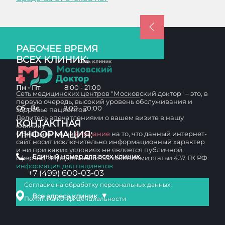
РАБОЧЕЕ ВРЕМЯ
ВСЕХ КЛИНИК:
Пн - Пт
8:00 - 21:00
Сеть медицинских центров "Московский доктор" – это, в
первую очередь, высокий уровень обслуживания и
Сб - Вс
8:00 - 20:00
здоровье пациентов
Делитесь впечатлениями о вашем визите в нашу
КОНТАКТНАЯ
клинику
ИНФОРМАЦИЯ:
Обращаем ваше
внимание
на то, что данный интернет-
сайт носит исключительно информационный характер
и ни при каких условиях не является публичной
Единый номер для всех клиник
офертой, определяемой положениями статьи 437 ГК РФ
информация для пациентов
+7 (499) 600-03-03
Согласие на обработку персональных данных
▼
Все адреса клиник
Политика конфиденциальности