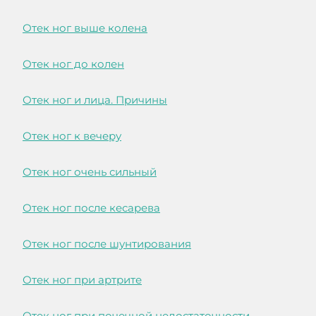
Отек ног выше колена
Отек ног до колен
Отек ног и лица. Причины
Отек ног к вечеру
Отек ног очень сильный
Отек ног после кесарева
Отек ног после шунтирования
Отек ног при артрите
Отек ног при почечной недостаточности