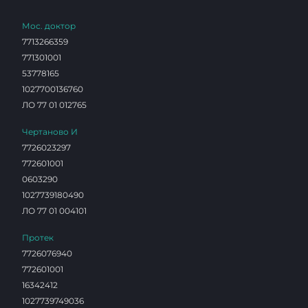
Мос. доктор
7713266359
771301001
53778165
1027700136760
ЛО 77 01 012765
Чертаново И
7726023297
772601001
0603290
1027739180490
ЛО 77 01 004101
Протек
7726076940
772601001
16342412
1027739749036