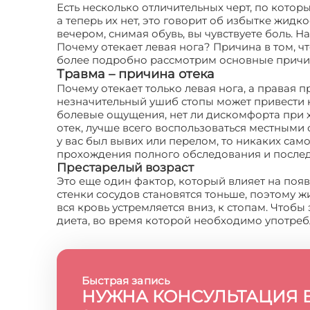
Есть несколько отличительных черт, по котор
а теперь их нет, это говорит об избытке жидко
вечером, снимая обувь, вы чувствуете боль. 
Почему отекает левая нога? Причина в том, ч
более подробно рассмотрим основные причин
Травма – причина отека
Почему отекает только левая нога, а правая 
незначительный ушиб стопы может привести к 
болевые ощущения, нет ли дискомфорта при ход
отек, лучше всего воспользоваться местными 
у вас был вывих или перелом, то никаких сам
прохождения полного обследования и после
Престарелый возраст
Это еще один фактор, который влияет на появл
стенки сосудов становятся тоньше, поэтому ж
вся кровь устремляется вниз, к стопам. Чтобы
диета, во время которой необходимо употреб
Быстрая запись
НУЖНА КОНСУЛЬТАЦИЯ 