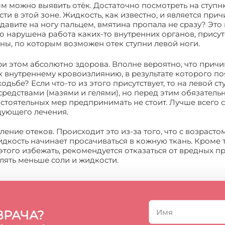
ым можно выявить отёк. Достаточно посмотреть на ступн
сти в этой зоне. Жидкость, как известно, и является прич
Надавите на ногу пальцем, вмятина пропала не сразу? Эт
то нарушена работа каких-то внутренних органов, прису
ы, по которым возможен отек ступни левой ноги.
при этом абсолютно здорова. Вполне вероятно, что прич
внутреннему кровоизлиянию, в результате которого появ
ьбе? Если что-то из этого присутствует, то на левой сту
средствами (мазями и гелями), но перед этим обязатель
остоятельных мер предпринимать не стоит. Лучше всего с
дующего лечения.
ение отеков. Происходит это из-за того, что с возрасто
идкость начинает просачиваться в кожную ткань. Кроме 
 этого избежать, рекомендуется отказаться от вредных п
лять меньше соли и жидкости.
ВРАЧА?