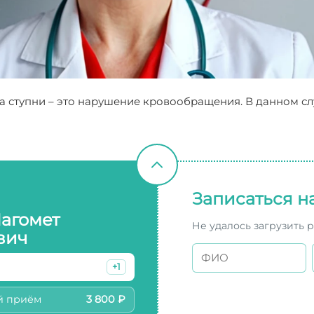
 ступни – это нарушение кровообращения. В данном слу
Записаться н
Магомет
Не удалось загрузить 
вич
+1
й приём
3 800 ₽