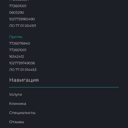
772601001
0603290
1027739180490
ЛО 77 01 004101
Протек
7726076940
772601001
16342412
1027739749036
ЛО 77 01 014453
Навигация
Услуги
Клиника
Специалисты
Отзывы