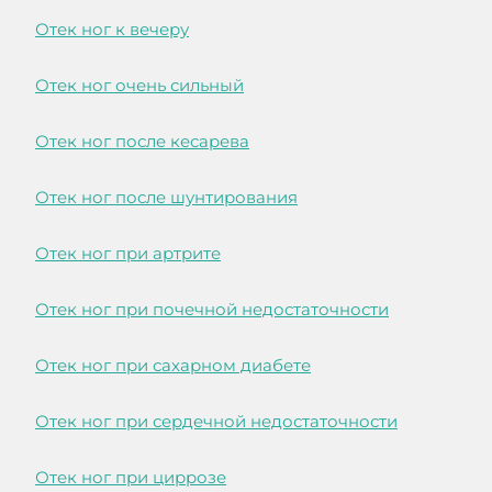
Отек ног к вечеру
Отек ног очень сильный
Отек ног после кесарева
Отек ног после шунтирования
Отек ног при артрите
Отек ног при почечной недостаточности
Отек ног при сахарном диабете
Отек ног при сердечной недостаточности
Отек ног при циррозе