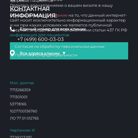
здоровье пациентов
Делитесь впечатлениями о вашем визите в нашу
КОНТАКТНАЯ
клинику
ИНФОРМАЦИЯ:
Обращаем ваше
внимание
на то, что данный интернет-
сайт носит исключительно информационный характер
и ни при каких условиях не является публичной
Единый номер для всех клиник
офертой, определяемой положениями статьи 437 ГК РФ
информация для пациентов
+7 (499) 600-03-03
Согласие на обработку персональных данных
▼
Все адреса клиник
Политика конфиденциальности
Мос. доктор
7713266359
771301001
53778165
1027700136760
ЛО 77 01 012765
Чертаново И
7726023297