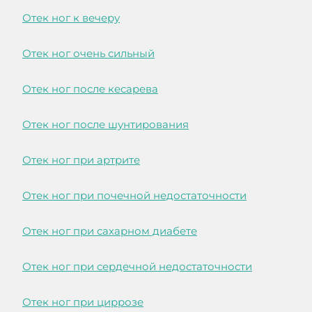
Отек ног к вечеру
Отек ног очень сильный
Отек ног после кесарева
Отек ног после шунтирования
Отек ног при артрите
Отек ног при почечной недостаточности
Отек ног при сахарном диабете
Отек ног при сердечной недостаточности
Отек ног при циррозе