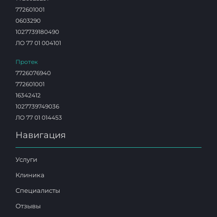
772601001
0603290
1027739180490
ЛО 77 01 004101
Протек
7726076940
772601001
16342412
1027739749036
ЛО 77 01 014453
Навигация
Услуги
Клиника
Специалисты
Отзывы