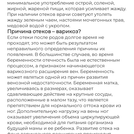
минимальное употребление острой, соленой,
жирной, жареной пищи, которая усиливает жажду.
При наличии отеков врачи советуют утолять
жажду зеленым чаем, настоями мочегонных трав,
медовой водой с укропом.
Причина отеков – варикоз?
Если отеки после родов долгое время не
проходят, это может быть результатом
неправильного определения причины их
появления. В большинстве случаев, во время
беременности отечность была не естественным
процессом, а признаком начинающегося
варикозного расширения вен. Беременность
может являться одной из причин развития
венозной недостаточности. Беременная матка,
увеличиваясь в размерах, оказывает
сдавливающее действие на крупные сосуды,
расположенные в малом тазу, что является
препятствием для нормального оттока крови из
ног. Дополнительную нагрузку на вены ног
оказывает увеличения объема циркулирующей
крови, необходимой для питания организма
будущей мамы и ее ребенка. Развитие отека на
фоне варикозного расширения происходит