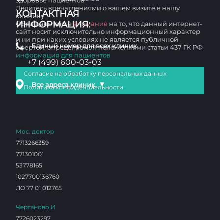
здоровье пациентов
Делитесь впечатлениями о вашем визите в нашу
КОНТАКТНАЯ
клинику
ИНФОРМАЦИЯ:
Обращаем ваше
внимание
на то, что данный интернет-
сайт носит исключительно информационный характер
и ни при каких условиях не является публичной
Единый номер для всех клиник
офертой, определяемой положениями статьи 437 ГК РФ
информация для пациентов
+7 (499) 600-03-03
Согласие на обработку персональных данных
▼
Все адреса клиник
Политика конфиденциальности
Мос. доктор
7713266359
771301001
53778165
1027700136760
ЛО 77 01 012765
Чертаново И
7726023297