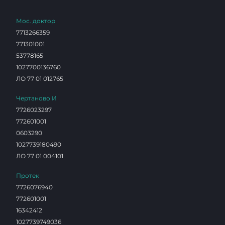
Мос. доктор
7713266359
771301001
53778165
1027700136760
ЛО 77 01 012765
Чертаново И
7726023297
772601001
0603290
1027739180490
ЛО 77 01 004101
Протек
7726076940
772601001
16342412
1027739749036