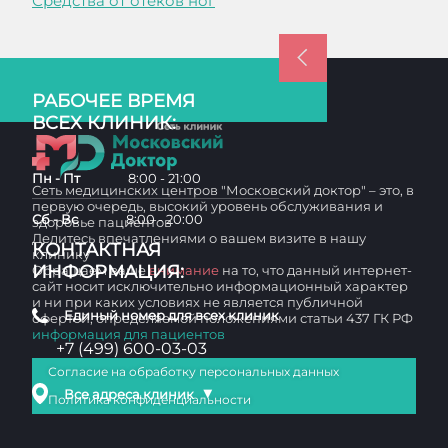
Средства от отеков ног
РАБОЧЕЕ ВРЕМЯ
ВСЕХ КЛИНИК:
Пн - Пт
8:00 - 21:00
Сеть медицинских центров "Московский доктор" – это, в
первую очередь, высокий уровень обслуживания и
Сб - Вс
8:00 - 20:00
здоровье пациентов
Делитесь впечатлениями о вашем визите в нашу
КОНТАКТНАЯ
клинику
ИНФОРМАЦИЯ:
Обращаем ваше
внимание
на то, что данный интернет-
сайт носит исключительно информационный характер
и ни при каких условиях не является публичной
Единый номер для всех клиник
офертой, определяемой положениями статьи 437 ГК РФ
информация для пациентов
+7 (499) 600-03-03
Согласие на обработку персональных данных
▼
Все адреса клиник
Политика конфиденциальности