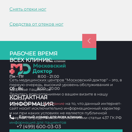
Снять отеки ног
Средства от отеков ног
РАБОЧЕЕ ВРЕМЯ
ВСЕХ КЛИНИК:
Пн - Пт
8:00 - 21:00
Сеть медицинских центров "Московский доктор" – это, в
первую очередь, высокий уровень обслуживания и
Сб - Вс
8:00 - 20:00
здоровье пациентов
Делитесь впечатлениями о вашем визите в нашу
КОНТАКТНАЯ
клинику
ИНФОРМАЦИЯ:
Обращаем ваше
внимание
на то, что данный интернет-
сайт носит исключительно информационный характер
и ни при каких условиях не является публичной
Единый номер для всех клиник
офертой, определяемой положениями статьи 437 ГК РФ
информация для пациентов
+7 (499) 600-03-03