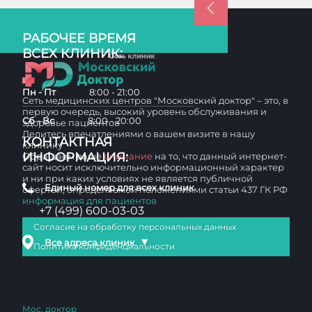
РАБОЧЕЕ ВРЕМЯ
ВСЕХ КЛИНИК:
Пн - Пт
8:00 - 21:00
Сеть медицинских центров "Московский доктор" – это, в
первую очередь, высокий уровень обслуживания и
Сб - Вс
8:00 - 20:00
здоровье пациентов
Делитесь впечатлениями о вашем визите в нашу
КОНТАКТНАЯ
клинику
ИНФОРМАЦИЯ:
Обращаем ваше
внимание
на то, что данный интернет-
сайт носит исключительно информационный характер
и ни при каких условиях не является публичной
Единый номер для всех клиник
офертой, определяемой положениями статьи 437 ГК РФ
информация для пациентов
+7 (499) 600-03-03
Согласие на обработку персональных данных
▼
Все адреса клиник
Политика конфиденциальности
Мос. доктор