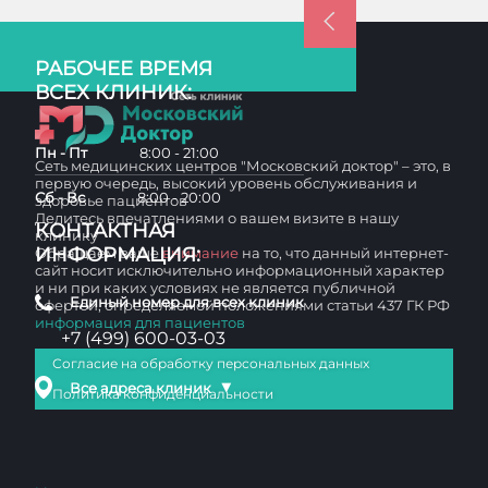
РАБОЧЕЕ ВРЕМЯ
ВСЕХ КЛИНИК:
Пн - Пт
8:00 - 21:00
Сеть медицинских центров "Московский доктор" – это, в
первую очередь, высокий уровень обслуживания и
Сб - Вс
8:00 - 20:00
здоровье пациентов
Делитесь впечатлениями о вашем визите в нашу
КОНТАКТНАЯ
клинику
ИНФОРМАЦИЯ:
Обращаем ваше
внимание
на то, что данный интернет-
сайт носит исключительно информационный характер
и ни при каких условиях не является публичной
Единый номер для всех клиник
офертой, определяемой положениями статьи 437 ГК РФ
информация для пациентов
+7 (499) 600-03-03
Согласие на обработку персональных данных
▼
Все адреса клиник
Политика конфиденциальности